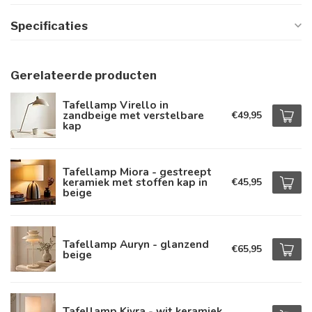
Specificaties
Gerelateerde producten
Tafellamp Virello in
zandbeige met verstelbare
€49,95
kap
Tafellamp Miora - gestreept
keramiek met stoffen kap in
€45,95
beige
Tafellamp Auryn - glanzend
€65,95
beige
Tafellamp Kiyra - wit keramiek