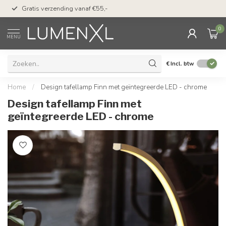
50 dagen bedenktijd &
Gratis verzending vanaf €55,-
met Klarna
0
MENU
€
Incl. btw
Home
/
Design tafellamp Finn met geïntegreerde LED - chrome
Design tafellamp Finn met
geïntegreerde LED - chrome