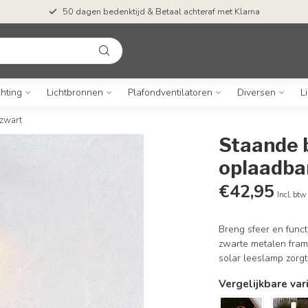
50 dagen bedenktijd & Betaal achteraf met Klarna
chting
Lichtbronnen
Plafondventilatoren
Diversen
L
 zwart
Staande 
oplaadbar
€42,95
Incl. btw
Breng sfeer en funct
zwarte metalen frame
solar leeslamp zorgt 
Vergelijkbare var