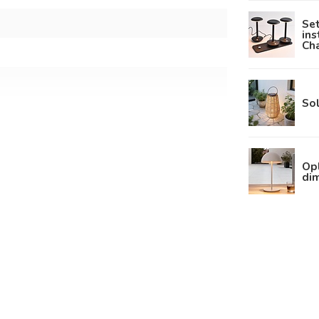
Se
ins
Ch
Sol
Op
m
dim