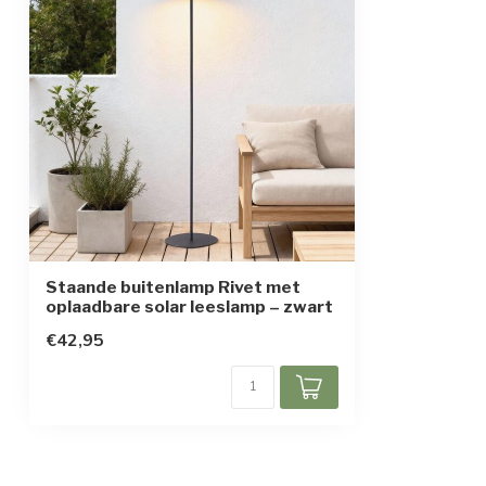
Beschermingsklasse
3
Type batterij
Lithium batteri
Batterij vervangbaar
Staande buitenlamp Rivet met
oplaadbare solar leeslamp – zwart
€42,95