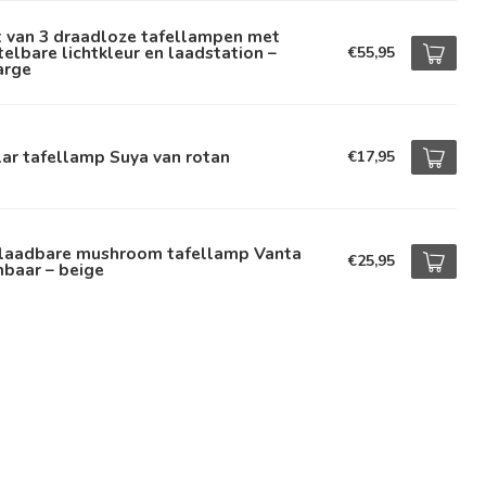
t van 3 draadloze tafellampen met
telbare lichtkleur en laadstation –
€55,95
arge
ar tafellamp Suya van rotan
€17,95
laadbare mushroom tafellamp Vanta
€25,95
baar – beige