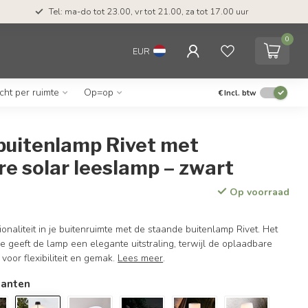
Tel: ma-do tot 23.00, vr tot 21.00, za tot 17.00 uur
0
EUR
icht per ruimte
Op=op
€
Incl. btw
buitenlamp Rivet met
e solar leeslamp – zwart
Op voorraad
ionaliteit in je buitenruimte met de staande buitenlamp Rivet. Het
 geeft de lamp een elegante uitstraling, terwijl de oplaadbare
voor flexibiliteit en gemak.
Lees meer
.
ianten