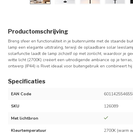
Productomschrijving
Breng sfeer en functionaliteit in je buitenruimte met de staande b
lamp een elegante uitstraling, terwijl de oplaadbare solar leeslamp 
solarfunctie laadt de lamp zichzelf op met zonlicht, waardoor je 
witte licht (2700K) creëert een uitnodigende ambiance op je terras,
ontwerp (IP44) is Rivet ideaal voor buitengebruik en combineert hij s
Specificaties
EAN Code
601142554655
SKU
126089
Met lichtbron
Kleurtemperatuur
2700K (warm wi