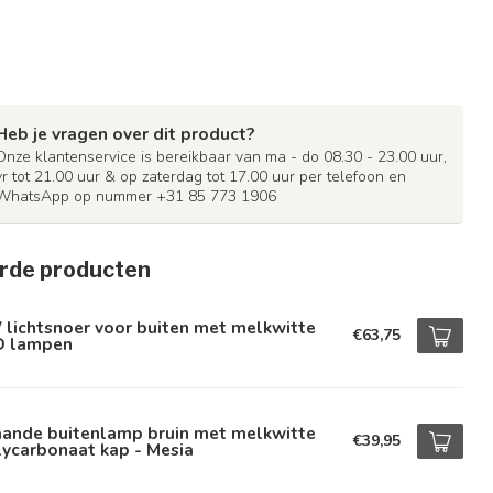
Heb je vragen over dit product?
Onze klantenservice is bereikbaar van ma - do 08.30 - 23.00 uur,
vr tot 21.00 uur & op zaterdag tot 17.00 uur per telefoon en
WhatsApp op nummer +31 85 773 1906
rde producten
lichtsnoer voor buiten met melkwitte
€63,75
D lampen
aande buitenlamp bruin met melkwitte
€39,95
ycarbonaat kap - Mesia