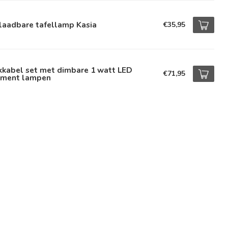
laadbare tafellamp Kasia
€35,95
kkabel set met dimbare 1 watt LED
€71,95
lament lampen