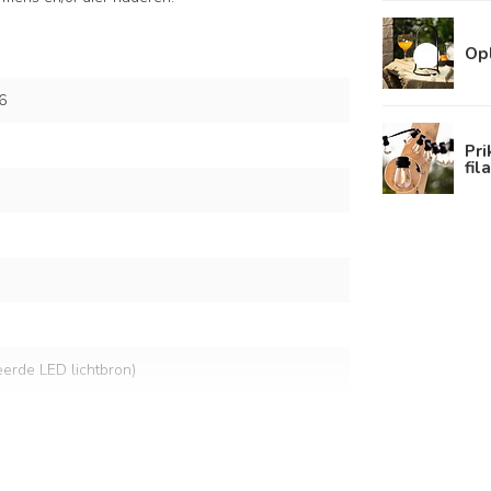
Op
6
Pri
fi
reerde LED lichtbron)
lt