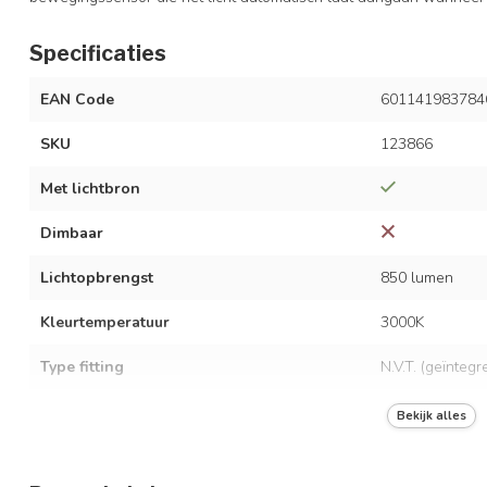
Specificaties
EAN Code
601141983784
SKU
123866
Met lichtbron
Dimbaar
Lichtopbrengst
850 lumen
Kleurtemperatuur
3000K
Type fitting
N.V.T. (geïnteg
LED vermogen
8,5 watt
Bekijk alles
Spanning
AC 220-240 Vo