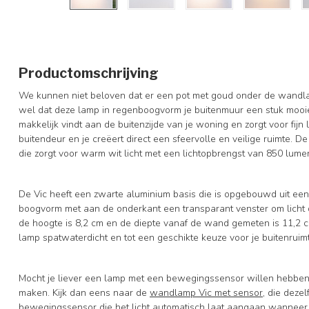
Productomschrijving
We kunnen niet beloven dat er een pot met goud onder de wandla
wel dat deze lamp in regenboogvorm je buitenmuur een stuk mooier
makkelijk vindt aan de buitenzijde van je woning en zorgt voor fij
buitendeur en je creëert direct een sfeervolle en veilige ruimte.
die zorgt voor warm wit licht met een lichtopbrengst van 850 lume
De Vic heeft een zwarte aluminium basis die is opgebouwd uit ee
boogvorm met aan de onderkant een transparant venster om licht d
de hoogte is 8,2 cm en de diepte vanaf de wand gemeten is 11,2 
lamp spatwaterdicht en tot een geschikte keuze voor je buitenruim
Mocht je liever een lamp met een bewegingssensor willen hebben 
maken. Kijk dan eens naar de
wandlamp Vic met sensor
, die dez
bewegingssensor die het licht automatisch laat aangaan wanneer 