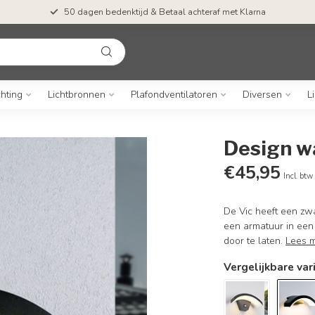
50 dagen bedenktijd & Betaal achteraf met Klarna
chting
Lichtbronnen
Plafondventilatoren
Diversen
L
Design w
€45,95
Incl. btw
De Vic heeft een zw
een armatuur in een
door te laten.
Lees 
Vergelijkbare var