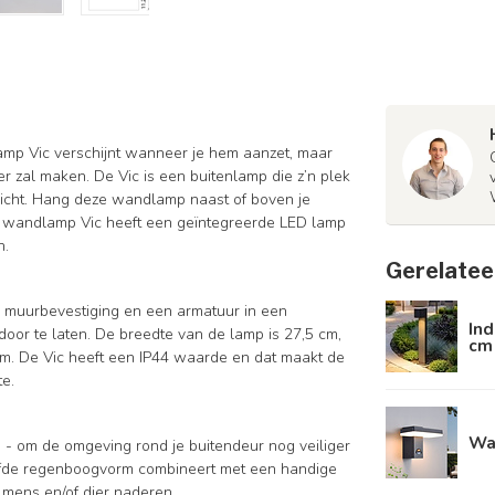
mp Vic verschijnt wanneer je hem aanzet, maar
 zal maken. De Vic is een buitenlamp die z’n plek
n licht. Hang deze wandlamp naast of boven je
 De wandlamp Vic heeft een geïntegreerde LED lamp
n.
Gerelatee
n muurbevestiging en een armatuur in een
Ind
oor te laten. De breedte van de lamp is 27,5 cm,
cm 
cm. De Vic heeft een IP44 waarde en dat maakt de
te.
Wa
- om de omgeving rond je buitendeur nog veiliger
elfde regenboogvorm combineert met een handige
mens en/of dier naderen.