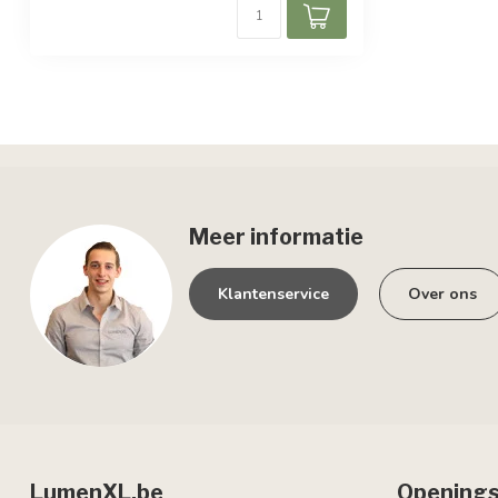
Bewegingssensor
Geen
Meer informatie
Klantenservice
Over ons
LumenXL.be
Openings