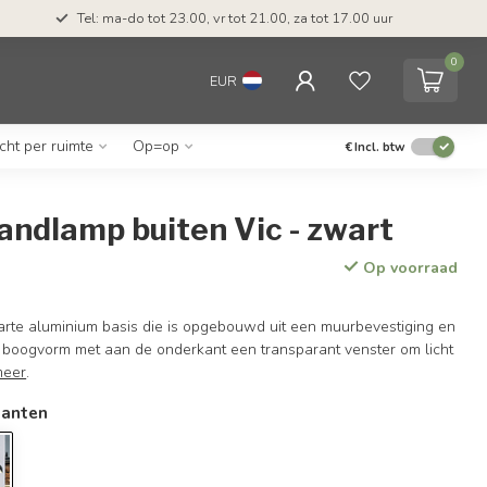
Tel: ma-do tot 23.00, vr tot 21.00, za tot 17.00 uur
0
EUR
icht per ruimte
Op=op
€
Incl. btw
andlamp buiten Vic - zwart
Op voorraad
arte aluminium basis die is opgebouwd uit een muurbevestiging en
 boogvorm met aan de onderkant een transparant venster om licht
meer
.
ianten