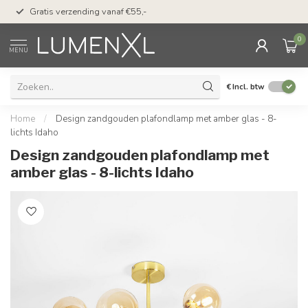
50 dagen bedenktijd &
Gratis verzending vanaf €55,-
met Klarna
0
MENU
€
Incl. btw
Home
/
Design zandgouden plafondlamp met amber glas - 8-
lichts Idaho
Design zandgouden plafondlamp met
amber glas - 8-lichts Idaho