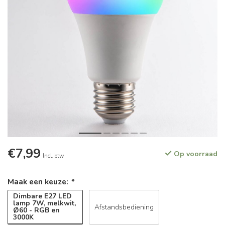
€7,99
Op voorraad
Incl. btw
Maak een keuze:
*
Dimbare E27 LED
lamp 7W, melkwit,
Afstandsbediening
Ø60 - RGB en
3000K