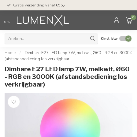
50 dagen bedenktijd &
Gratis verzending vanaf €55,-
met Klarna
0
MENU
€
Incl. btw
Home
/
Dimbare E27 LED lamp 7W, melkwit, Ø60 - RGB en 3000K
(afstandsbediening los verkrijgbaar)
Dimbare E27 LED lamp 7W, melkwit, Ø60
- RGB en 3000K (afstandsbediening los
verkrijgbaar)