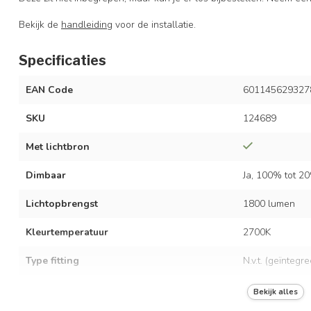
Bekijk de
handleiding
voor de installatie.
Specificaties
EAN Code
601145629327
SKU
124689
Met lichtbron
Dimbaar
Ja, 100% tot 2
Lichtopbrengst
1800 lumen
Kleurtemperatuur
2700K
Type fitting
N.v.t. (geïntegr
LED vermogen
24 watt
Bekijk alles