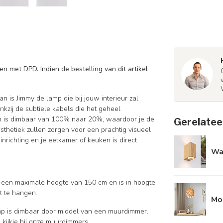
n met DPD. Indien de bestelling van dit artikel
is Jimmy de lamp die bij jouw interieur zal
kzij de subtiele kabels die het geheel
 en is dimbaar van 100% naar 20%, waardoor je de
Gerelatee
sthetiek zullen zorgen voor een prachtig visueel
richting en je eetkamer of keuken is direct
Wan
 een maximale hoogte van 150 cm en is in hoogte
t te hangen.
Mo
p is dimbaar door middel van een muurdimmer.
kijkje bij onze
muurdimmers
.