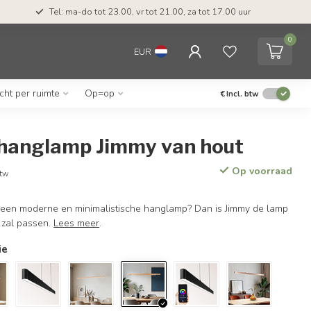
Tel: ma-do tot 23.00, vr tot 21.00, za tot 17.00 uur
0
EUR
icht per ruimte
Op=op
€
Incl. btw
hanglamp Jimmy van hout
Op voorraad
btw
 een moderne en minimalistische hanglamp? Dan is Jimmy de lamp
r zal passen.
Lees meer
.
ie