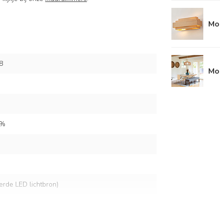
Mo
8
Mo
0%
eerde LED lichtbron)