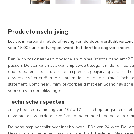
Productomschrijving
Let op, in verband met de afmeting van de doos wordt dit verzonde
voor 15.00 uur is ontvangen, wordt het dezelfde dag verzonden.
Ben je op zoek naar een moderne en minimalistische hanglamp? Dan 
passen. De slanke en strakke lamp zweeft elegant in de ruimte, dan
ondersteunen. Het licht van de lamp wordt gelijkmatig verspreid
gewenste sfeer creëert. Het houten design en de minimalistische e
statement. Combineer Jimmy bijvoorbeeld met een Scandinavische in
voorzien van een blikvanger.
Technische aspecten
Jimmy heeft een afmeting van 107 x 12 cm. Het ophangsnoer heeft
te verstellen, waardoor je zelf kan bepalen hoe hoog de lamp kom
De hanglamp beschikt over ingebouwde LEDs van 24 watt. De lam
Deze zit niet inbegrepen, maar kun je er los bijbestellen. Neem een 