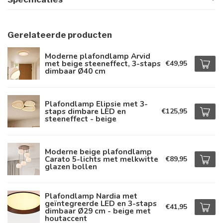
Gerelateerde producten
Moderne plafondlamp Arvid
met beige steeneffect, 3-staps
€49,95
dimbaar Ø40 cm
Plafondlamp Elipsie met 3-
staps dimbare LED en
€125,95
steeneffect - beige
Moderne beige plafondlamp
Carato 5-lichts met melkwitte
€89,95
glazen bollen
Plafondlamp Nardia met
geïntegreerde LED en 3-staps
€41,95
dimbaar Ø29 cm - beige met
houtaccent