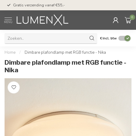
50 dagen bedenktijd &
Gratis verzending vanaf €55,-
met Klarna
0
MENU
€
Incl. btw
Home
/
Dimbare plafondlamp met RGB functie - Nika
Dimbare plafondlamp met RGB functie -
Nika