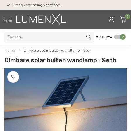
50 dagen bedenktijd &
Gratis verzending vanaf €55,-
met Klarna
0
MENU
€
Incl. btw
Home
/
Dimbare solar buiten wandlamp - Seth
Dimbare solar buiten wandlamp - Seth