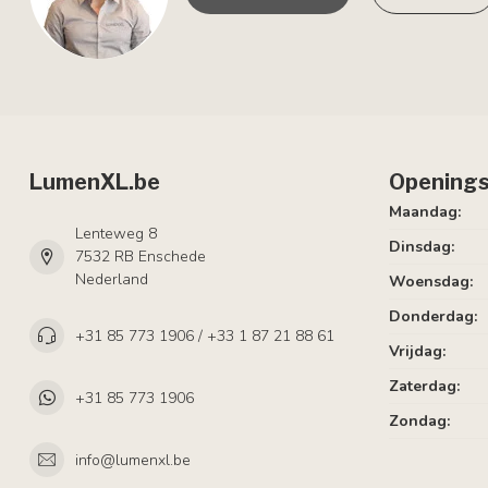
LumenXL.be
Openings
Maandag:
Lenteweg 8
Dinsdag:
7532 RB Enschede
Nederland
Woensdag:
Donderdag:
+31 85 773 1906 / +33 1 87 21 88 61
Vrijdag:
Zaterdag:
+31 85 773 1906
Zondag:
info@lumenxl.be