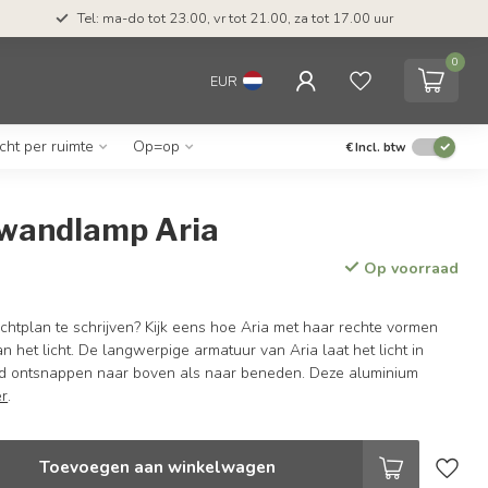
Tel: ma-do tot 23.00, vr tot 21.00, za tot 17.00 uur
0
EUR
icht per ruimte
Op=op
€
Incl. btw
wandlamp Aria
Op voorraad
lichtplan te schrijven? Kijk eens hoe Aria met haar rechte vormen
n het licht. De langwerpige armatuur van Aria laat het licht in
id ontsnappen naar boven als naar beneden. Deze aluminium
r
.
Toevoegen aan winkelwagen