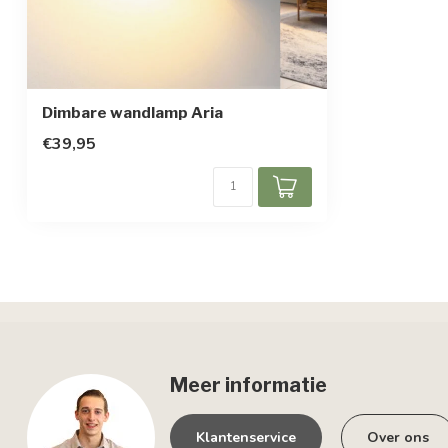
Afmetingen
25 x 5 x 12,5 c
In hoogte verstelbaar
Beschermingsgraad
IP20
Dimbare wandlamp Aria
Beschermingsklasse
1
€39,95
Bewegingssensor
Meer informatie
Klantenservice
Over ons