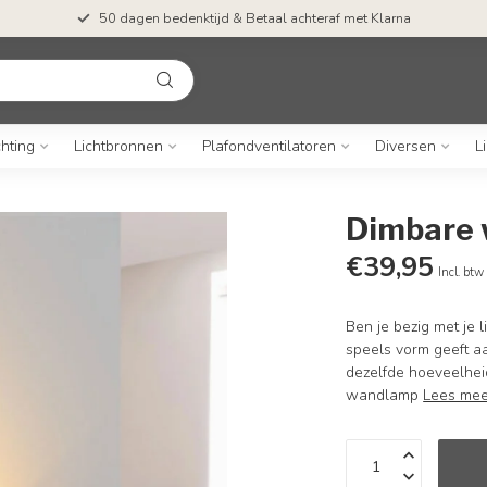
50 dagen bedenktijd & Betaal achteraf met Klarna
chting
Lichtbronnen
Plafondventilatoren
Diversen
L
Dimbare 
€39,95
Incl. btw
Ben je bezig met je 
speels vorm geeft aa
dezelfde hoeveelhe
wandlamp
Lees mee