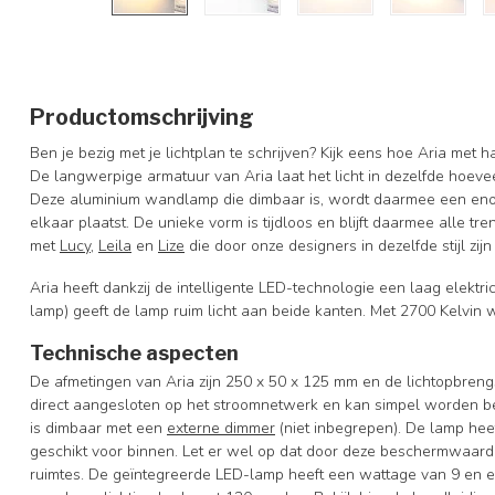
Productomschrijving
Ben je bezig met je lichtplan te schrijven? Kijk eens hoe Aria met 
De langwerpige armatuur van Aria laat het licht in dezelfde hoe
Deze aluminium wandlamp die dimbaar is, wordt daarmee een enor
elkaar plaatst. De unieke vorm is tijdloos en blijft daarmee alle tr
met
Lucy
,
Leila
en
Lize
die door onze designers in dezelfde stijl zij
Aria heeft dankzij de intelligente LED-technologie een laag elektri
lamp) geeft de lamp ruim licht aan beide kanten. Met 2700 Kelvin
Technische aspecten
De afmetingen van Aria zijn 250 x 50 x 125 mm en de lichtopbren
direct aangesloten op het stroomnetwerk en kan simpel worden b
is dimbaar met een
externe dimmer
(niet inbegrepen). De lamp he
geschikt voor binnen. Let er wel op dat door deze beschermwaarde 
ruimtes. De geïntegreerde LED-lamp heeft een wattage van 9 en e