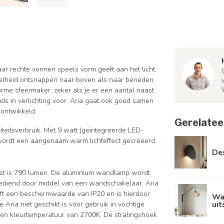
haar rechte vormen speels vorm geeft aan het licht.
veelheid ontsnappen naar boven als naar beneden.
me sfeermaker, zeker als je er een aantal naast
ends in verlichting voor. Aria gaat ook goed samen
n ontwikkeld.
Gerelatee
citeitsverbruik. Met 9 watt (geïntegreerde LED-
 wordt een aangenaam warm lichteffect gecreëerd.
De
gst is 790 lumen. De aluminium wandlamp wordt
ediend door middel van een wandschakelaar. Aria
eft een beschermwaarde van IP20 en is hierdoor
Wa
uit
Aria niet geschikt is voor gebruik in vochtige
en kleurtemperatuur van 2700K. De stralingshoek