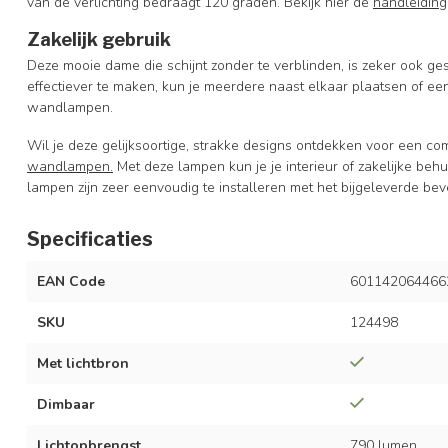
van de verlichting bedraagt 120 graden. Bekijk hier de
handleiding
Zakelijk gebruik
Deze mooie dame die schijnt zonder te verblinden, is zeker ook gesc
effectiever te maken, kun je meerdere naast elkaar plaatsen of 
wandlampen.
Wil je deze gelijksoortige, strakke designs ontdekken voor een com
wandlampen.
Met deze lampen kun je je interieur of zakelijke behuiz
lampen zijn zeer eenvoudig te installeren met het bijgeleverde bev
Specificaties
EAN Code
601142064466
SKU
124498
Met lichtbron
Dimbaar
Lichtopbrengst
790 lumen