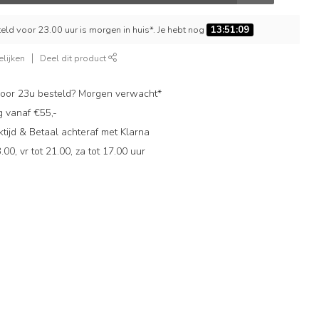
ld voor 23.00 uur is morgen in huis*. Je hebt nog
13:51:08
lijken
Deel dit product
oor 23u besteld? Morgen verwacht*
g vanaf €55,-
ijd & Betaal achteraf met Klarna
.00, vr tot 21.00, za tot 17.00 uur