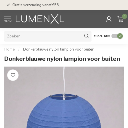
50 dagen bedenktijd &
Gratis verzending vanaf €55,-
met Klarna
0
MENU
€
Incl. btw
Home
/
Donkerblauwe nylon lampion voor buiten
Donkerblauwe nylon lampion voor buiten