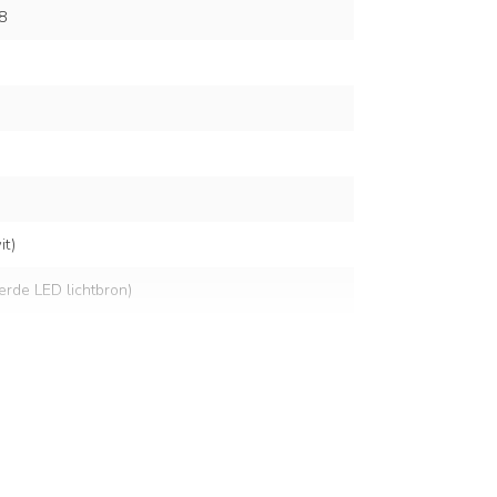
8
t)
eerde LED lichtbron)
lt