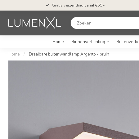
Gratis verzending vanaf €55,-
Home
Binnenverlichting
Buitenverli
Home
/
Draaibare buitenwandlamp Argento - bruin