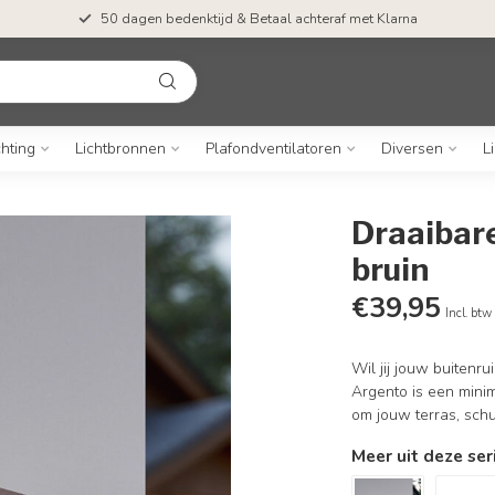
50 dagen bedenktijd & Betaal achteraf met Klarna
chting
Lichtbronnen
Plafondventilatoren
Diversen
L
Draaibar
bruin
€39,95
Incl. btw
Wil jij jouw buiten
Argento is een minim
om jouw terras, schut
Meer uit deze ser