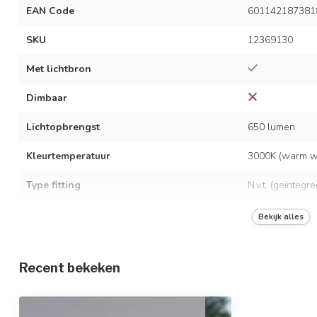
EAN Code
601142187381
SKU
12369130
Met lichtbron
Dimbaar
Lichtopbrengst
650 lumen
Kleurtemperatuur
3000K (warm wi
Type fitting
N.v.t. (geïntegr
LED vermogen
13 watt
Bekijk alles
Spanning
AC 220-240 Vo
Recent bekeken
Frequentie
50/60 Hz
Opwarmtijd
Direct vol licht