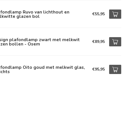
afondlamp Ruvo van lichthout en
€55,95
lkwitte glazen bol
sign plafondlamp zwart met melkwit
€89,95
azen bollen - Osem
afondlamp Oito goud met melkwit glas,
€95,95
ichts