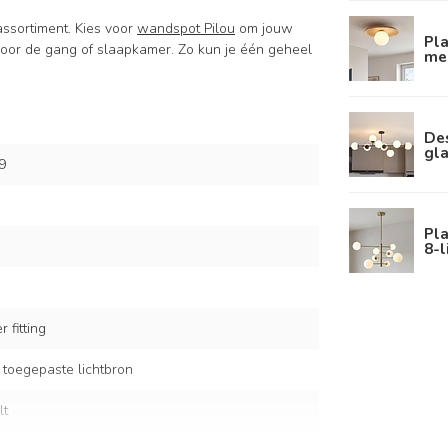
assortiment. Kies voor
wandspot Pilou
om jouw
Pl
voor de gang of slaapkamer. Zo kun je één geheel
me
De
gl
9
Pl
8-l
 fitting
 toegepaste lichtbron
lt