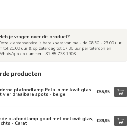
Heb je vragen over dit product?
Onze klantenservice is bereikbaar van ma - do 08.30 - 23.00 uur,
vr tot 21.00 uur & op zaterdag tot 17.00 uur per telefoon en
WhatsApp op nummer +31 85 773 1906
rde producten
derne plafondlamp Pela in melkwit glas
€55,95
 vier draaibare spots - beige
nde plafondlamp goud met melkwit glas,
€89,95
ichts - Carat