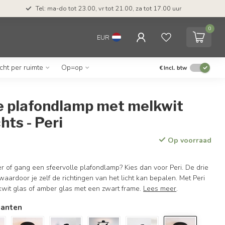
Tel: ma-do tot 23.00, vr tot 21.00, za tot 17.00 uur
0
EUR
icht per ruimte
Op=op
€
Incl. btw
e plafondlamp met melkwit
chts - Peri
Op voorraad
 of gang een sfeervolle plafondlamp? Kies dan voor Peri. De drie
 waardoor je zelf de richtingen van het licht kan bepalen. Met Peri
kwit glas of amber glas met een zwart frame.
Lees meer
.
ianten