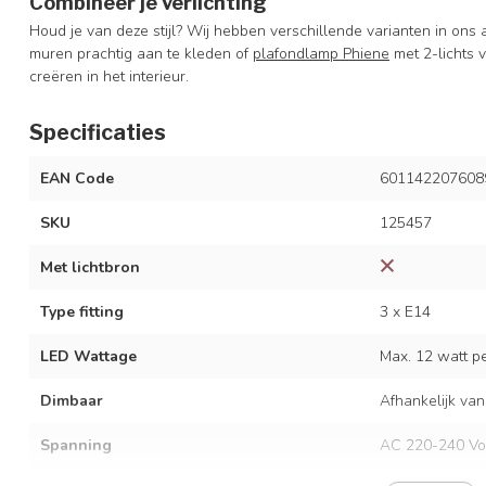
Combineer je verlichting
Houd je van deze stijl? Wij hebben verschillende varianten in ons 
muren prachtig aan te kleden of
plafondlamp Phiene
met 2-lichts 
creëren in het interieur.
Specificaties
EAN Code
601142207608
SKU
125457
Met lichtbron
Type fitting
3 x E14
LED Wattage
Max. 12 watt per
Dimbaar
Afhankelijk van
Spanning
AC 220-240 Vo