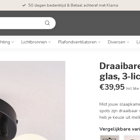
50 dagen bedenktijd & Betaal achteraf met Klarna
chting
Lichtbronnen
Plafondventilatoren
Diversen
L
Draaibar
glas, 3-li
€39,95
Incl. btw
Mist jouw slaapkamer
spots zijn draaibaar
heb je keuze uit mel
Vergelijkbare var