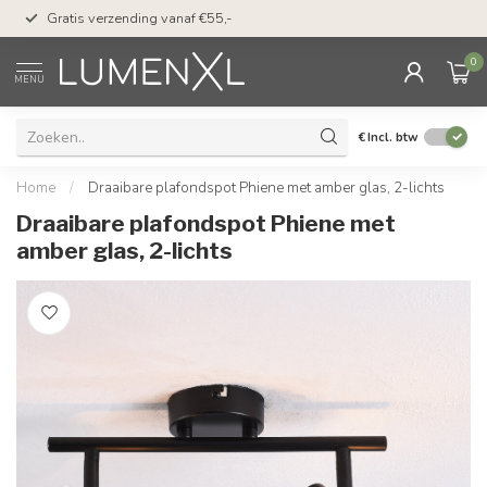
50 dagen bedenktijd &
Gratis verzending vanaf €55,-
met Klarna
0
MENU
€
Incl. btw
Home
/
Draaibare plafondspot Phiene met amber glas, 2-lichts
Draaibare plafondspot Phiene met
amber glas, 2-lichts