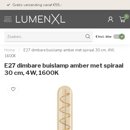
50 dagen bedenktijd &
Gratis verzending vanaf €55,-
met Klarna
0
MENU
€
Incl. btw
Home
/
E27 dimbare buislamp amber met spiraal 30 cm, 4W,
1600K
E27 dimbare buislamp amber met spiraal
30 cm, 4W, 1600K