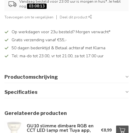
Vandaag besteld voor 23.00 uur is morgen in huis*. Je hebt
nog
03:08:13
Toevoegen om te vergelijken
Deel dit product
Op werkdagen voor 23u besteld? Morgen verwacht*
Gratis verzending vanaf €55,-
50 dagen bedenktijd & Betaal achteraf met Klarna
Tel: ma-do tot 23.00, vr tot 21.00, za tot 17.00 uur
Productomschrijving
Specificaties
Gerelateerde producten
GU10 slimme dimbare RGB en
CCT LED lamp met Tuya app,
€8,99