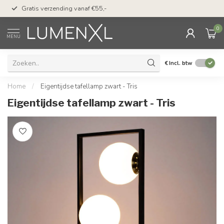
50 dagen bedenktijd &
Gratis verzending vanaf €55,-
met Klarna
0
MENU
€
Incl. btw
Home
/
Eigentijdse tafellamp zwart - Tris
Eigentijdse tafellamp zwart - Tris