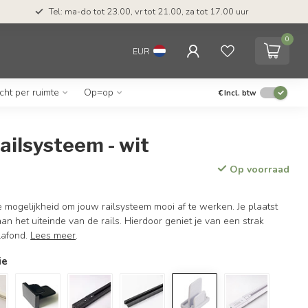
Tel: ma-do tot 23.00, vr tot 21.00, za tot 17.00 uur
0
EUR
icht per ruimte
Op=op
€
Incl. btw
ailsysteem - wit
Op voorraad
 mogelijkheid om jouw railsysteem mooi af te werken. Je plaatst
aan het uiteinde van de rails. Hierdoor geniet je van een strak
lafond.
Lees meer
.
ie