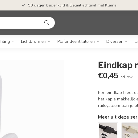
50 dagen bedenktijd & Betaal achteraf met Klarna
chting
Lichtbronnen
Plafondventilatoren
Diversen
L
Eindkap r
€0,45
Incl. btw
Een eindkap biedt de
het kapje makkelijk 
railsysteem aan je p
Meer uit deze ser