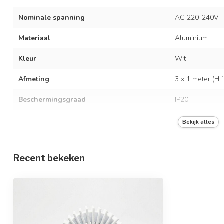
Nominale spanning
AC 220-240V
Materiaal
Aluminium
Kleur
Wit
Afmeting
3 x 1 meter (H
Beschermingsgraad
IP20
Met lichtbron
Exclusief lichtb
Bekijk alles
Recent bekeken