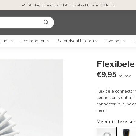
50 dagen bedenktijd & Betaal achteraf met Klarna
chting
Lichtbronnen
Plafondventilatoren
Diversen
L
Flexibele
€9,95
Incl. btw
Flexibele connector 
connector is dat hij
connector in jouw g
meer
.
Meer uit deze ser