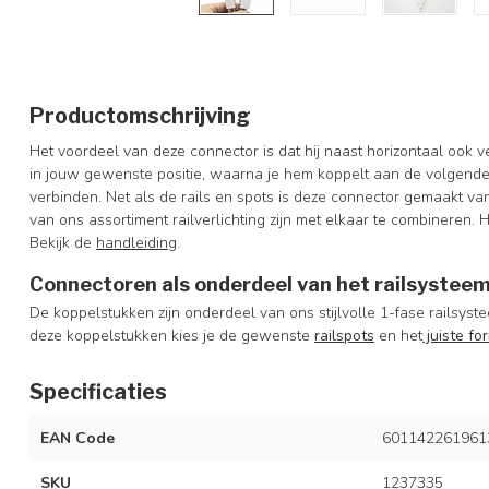
Productomschrijving
Het voordeel van deze connector is dat hij naast horizontaal ook v
in jouw gewenste positie, waarna je hem koppelt aan de volgende r
verbinden. Net als de rails en spots is deze connector gemaakt va
van ons assortiment railverlichting zijn met elkaar te combineren. 
Bekijk de
handleiding
.
Connectoren als onderdeel van het railsystee
De koppelstukken zijn onderdeel van ons stijlvolle 1-fase railsys
deze koppelstukken kies je de gewenste
railspots
en het
juiste fo
Specificaties
EAN Code
601142261961
SKU
1237335