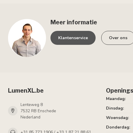
Meer informatie
Klantenservice
Over ons
LumenXL.be
Openings
Maandag:
Lenteweg 8
Dinsdag:
7532 RB Enschede
Nederland
Woensdag:
Donderdag:
+31 85 773 1906 / +33 1 87 21 88 61