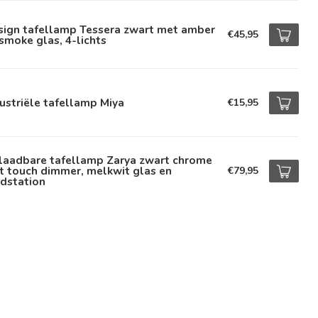
sign tafellamp Tessera zwart met amber
€45,95
smoke glas, 4-lichts
ustriële tafellamp Miya
€15,95
laadbare tafellamp Zarya zwart chrome
t touch dimmer, melkwit glas en
€79,95
dstation