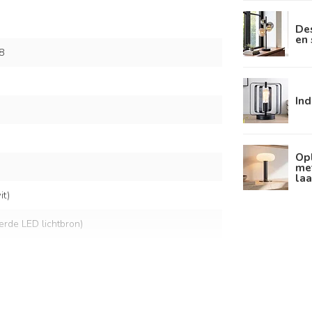
De
en 
8
Ind
Op
me
laa
t)
eerde LED lichtbron)
lt