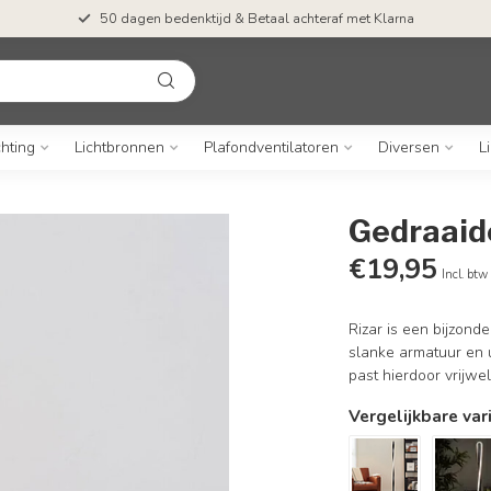
50 dagen bedenktijd & Betaal achteraf met Klarna
chting
Lichtbronnen
Plafondventilatoren
Diversen
L
Gedraaide
€19,95
Incl. btw
Rizar is een bijzon
slanke armatuur en 
past hierdoor vrijwel
Vergelijkbare var