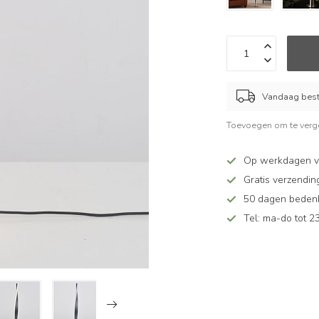
Vandaag beste
Toevoegen om te verge
Op werkdagen vó
Gratis verzendin
50 dagen bedenkt
Tel: ma-do tot 23