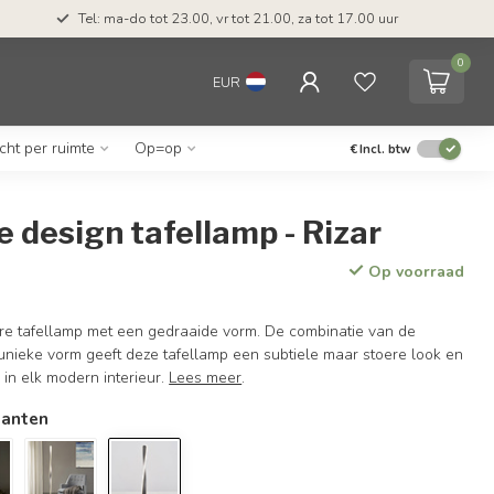
Tel: ma-do tot 23.00, vr tot 21.00, za tot 17.00 uur
0
EUR
icht per ruimte
Op=op
€
Incl. btw
 design tafellamp - Rizar
Op voorraad
dere tafellamp met een gedraaide vorm. De combinatie van de
unieke vorm geeft deze tafellamp een subtiele maar stoere look en
 in elk modern interieur.
Lees meer
.
ianten