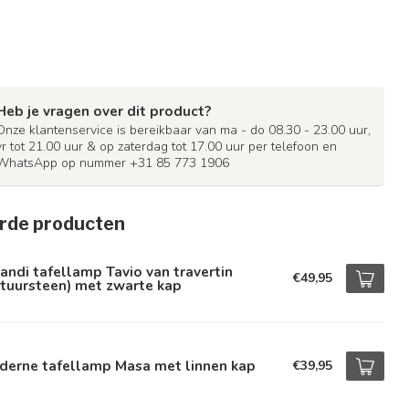
Heb je vragen over dit product?
Onze klantenservice is bereikbaar van ma - do 08.30 - 23.00 uur,
vr tot 21.00 uur & op zaterdag tot 17.00 uur per telefoon en
WhatsApp op nummer +31 85 773 1906
rde producten
andi tafellamp Tavio van travertin
€49,95
tuursteen) met zwarte kap
derne tafellamp Masa met linnen kap
€39,95