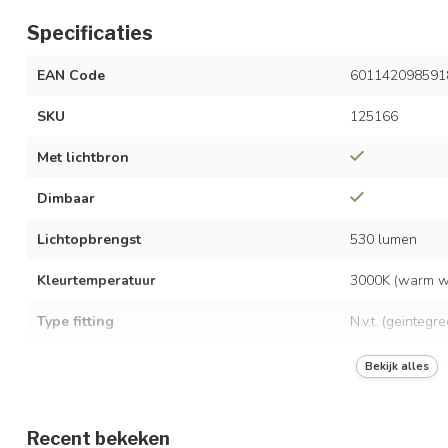
Specificaties
EAN Code
601142098591
SKU
125166
Met lichtbron
Dimbaar
Lichtopbrengst
530 lumen
Kleurtemperatuur
3000K (warm wi
Type fitting
N.v.t. (geïntegr
LED vermogen
11,7 watt
Bekijk alles
Spanning
AC 220-240 Vo
Recent bekeken
Frequentie
50/60 Hz