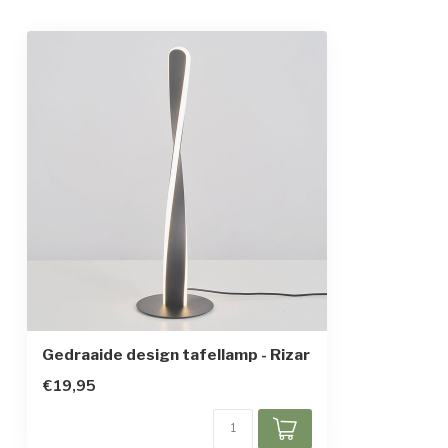
Opwarmtijd
Direct vol licht
Gemiddelde levensduur
30.000 uur
Kleur armatuur
Zwart
Materiaal
IJzer
Afmetingen
Ø15 x 50 cm
Beschermingsgraad
IP20
Beschermingsklasse
2
Bewegingssensor
Gedraaide design tafellamp - Rizar
€19,95