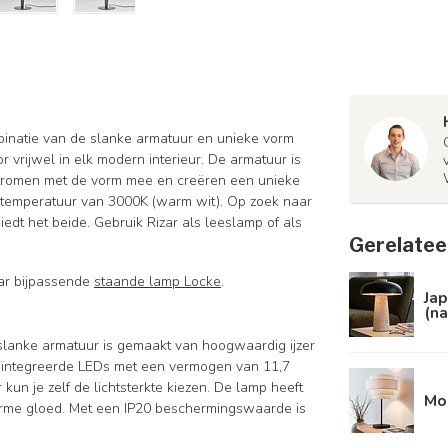
binatie van de slanke armatuur en unieke vorm
 vrijwel in elk modern interieur. De armatuur is
stromen met de vorm mee en creëren een unieke
urtemperatuur van 3000K (warm wit). Op zoek naar
biedt het beide. Gebruik Rizar als leeslamp of als
Gerelatee
aar bijpassende
staande lamp Locke
.
Jap
(na
slanke armatuur is gemaakt van hoogwaardig ijzer
 geïntegreerde LEDs met een vermogen van 11,7
n je zelf de lichtsterkte kiezen. De lamp heeft
Mo
arme gloed. Met een IP20 beschermingswaarde is