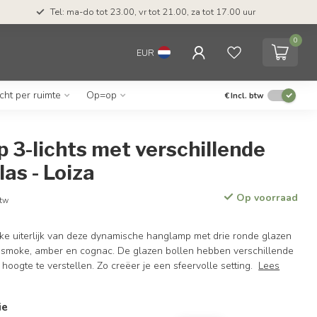
Tel: ma-do tot 23.00, vr tot 21.00, za tot 17.00 uur
0
EUR
icht per ruimte
Op=op
€
Incl. btw
 3-lichts met verschillende
las - Loiza
Op voorraad
btw
ijke uiterlijk van deze dynamische hanglamp met drie ronde glazen
n smoke, amber en cognac. De glazen bollen hebben verschillende
n hoogte te verstellen. Zo creëer je een sfeervolle setting.
Lees
ie