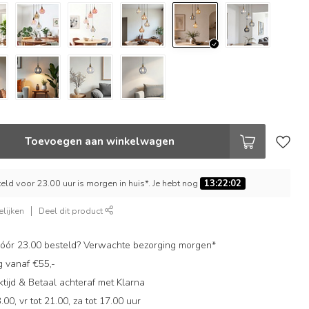
Toevoegen aan winkelwagen
ld voor 23.00 uur is morgen in huis*. Je hebt nog
13:22:02
lijken
Deel dit product
ór 23.00 besteld? Verwachte bezorging morgen*
g vanaf €55,-
ijd & Betaal achteraf met Klarna
.00, vr tot 21.00, za tot 17.00 uur