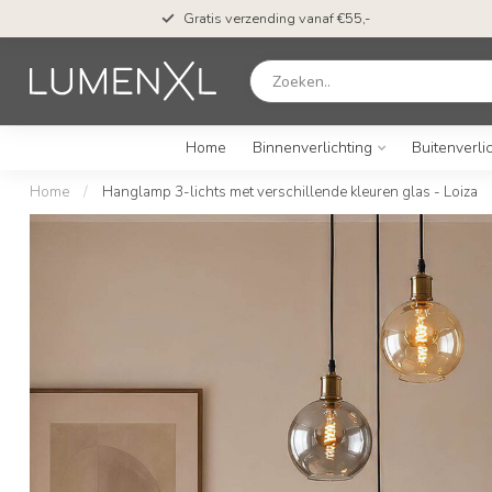
en*
Gratis verzending vanaf €55,-
Home
Binnenverlichting
Buitenverli
Home
/
Hanglamp 3-lichts met verschillende kleuren glas - Loiza