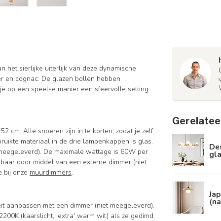
 het sierlijke uiterlijk van deze dynamische
er en cognac. De glazen bollen hebben
 je op een speelse manier een sfeervolle setting
Gerelatee
cm. Alle snoeren zijn in te korten, zodat je zelf
uikte materiaal in de drie lampenkappen is glas.
De
t meegeleverd). De maximale wattage is 60W per
gla
mbaar door middel van een externe dimmer (niet
e bij onze
muurdimmers
.
Jap
(na
iteit aanpassen met een dimmer (niet meegeleverd).
2200K (kaarslicht, 'extra' warm wit) als ze gedimd