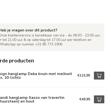
Heb je vragen over dit product?
Onze klantenservice is bereikbaar van ma - do 08.30 - 23.00 uur,
vr tot 21.00 uur & op zaterdag tot 17.00 uur per telefoon en
WhatsApp op nummer +31 85 773 1906
rde producten
sign hanglamp Deka bruin met melkwit
€115,95
s, 10-lichts
andi hanglamp Sasso van travertin
€49,95
tuursteen) en hout