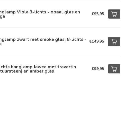
glamp Viola 3-lichts - opaal glas en
€95,95
ige
glamp zwart met smoke glas, 8-lichts -
€149,95
c
ichts hanglamp Jawee met travertin
€99,95
tuursteen) en amber glas