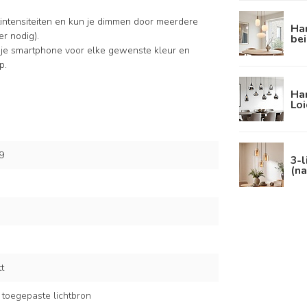
intensiteiten en kun je dimmen door meerdere
Han
r nodig).
be
 je smartphone voor elke gewenste kleur en
p.
Han
Loi
9
3-l
(na
t
 toegepaste lichtbron