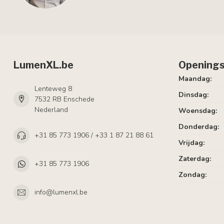
LumenXL.be
Openings
Maandag:
Lenteweg 8
Dinsdag:
7532 RB Enschede
Nederland
Woensdag:
Donderdag:
+31 85 773 1906 / +33 1 87 21 88 61
Vrijdag:
Zaterdag:
+31 85 773 1906
Zondag:
info@lumenxl.be