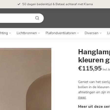
50 dagen bedenktijd & Betaal achteraf met Klarna
chting
Lichtbronnen
Plafondventilatoren
Diversen
L
Hanglamp
kleuren g
€115,95
Incl. 
Geniet van het sierl
bollen in de kleure
afmetingen en zijn i
meer
.
Meer uit deze ser