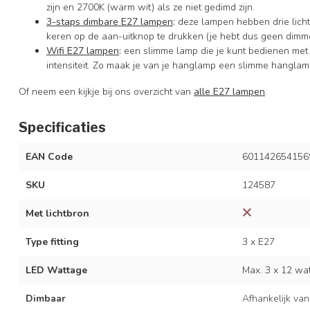
zijn en 2700K (warm wit) als ze niet gedimd zijn.
3-staps dimbare E27 lampen
:
deze lampen hebben drie licht
keren op de aan-uitknop te drukken (je hebt dus geen dimme
Wifi E27 lampen
:
een slimme lamp die je kunt bedienen met
intensiteit. Zo maak je van je hanglamp een slimme hanglam
Of neem een kijkje bij ons overzicht van
alle E27 lampen
.
Specificaties
EAN Code
601142654156
SKU
124587
Met lichtbron
Type fitting
3 x E27
LED Wattage
Max. 3 x 12 wat
Dimbaar
Afhankelijk van