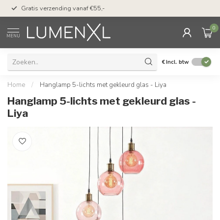
50 dagen bedenktijd &
Gratis verzending vanaf €55,-
met Klarna
0
MENU
€
Incl. btw
Home
/
Hanglamp 5-lichts met gekleurd glas - Liya
Hanglamp 5-lichts met gekleurd glas -
Liya