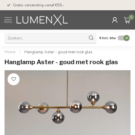
50 dagen bedenktijd &
Gratis verzending vanaf €55,-
met Klarna
0
MENU
€
Incl. btw
Home
/
Hanglamp Aster - goud met rook glas
Hanglamp Aster - goud met rook glas