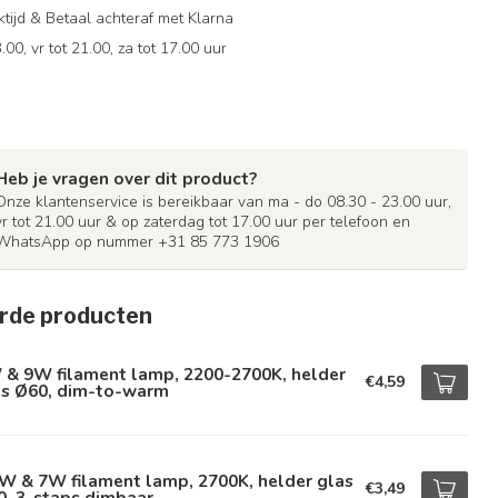
ijd & Betaal achteraf met Klarna
.00, vr tot 21.00, za tot 17.00 uur
Heb je vragen over dit product?
Onze klantenservice is bereikbaar van ma - do 08.30 - 23.00 uur,
vr tot 21.00 uur & op zaterdag tot 17.00 uur per telefoon en
WhatsApp op nummer +31 85 773 1906
rde producten
 & 9W filament lamp, 2200-2700K, helder
€4,59
as Ø60, dim-to-warm
W & 7W filament lamp, 2700K, helder glas
€3,49
0, 3-staps dimbaar