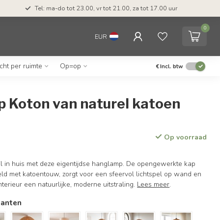
Tel: ma-do tot 23.00, vr tot 21.00, za tot 17.00 uur
0
EUR
icht per ruimte
Op=op
€
Incl. btw
 Koton van naturel katoen
Op voorraad
jl in huis met deze eigentijdse hanglamp. De opengewerkte kap
ld met katoentouw, zorgt voor een sfeervol lichtspel op wand en
nterieur een natuurlijke, moderne uitstraling.
Lees meer
.
ianten