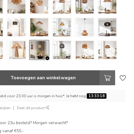
Toevoegen aan winkelwagen
ld voor 23.00 uur is morgen in huis*. Je hebt nog
13:33:17
lijken
Deel dit product
oor 23u besteld? Morgen verwacht*
g vanaf €55,-