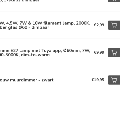
5W, 4,5W, 7W & 10W filament lamp, 2000K,
€2,99
ber glas Ø60 - dimbaar
imme E27 lamp met Tuya app, Ø60mm, 7W,
€9,99
00-5000K, dim-to-warm
bouw muurdimmer - zwart
€19,95