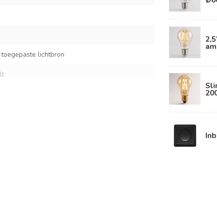
2,
am
 toegepaste lichtbron
lt
Sl
20
i
n touw
In
75,5 cm