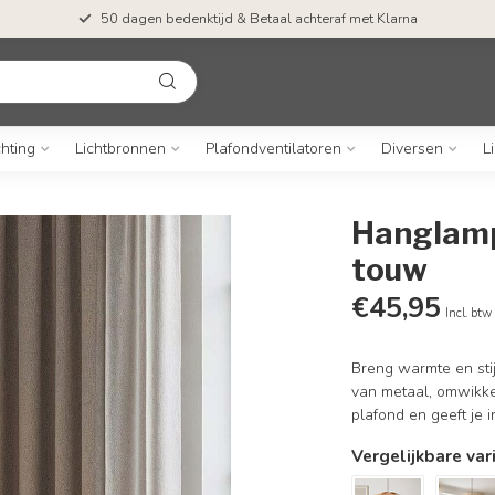
50 dagen bedenktijd & Betaal achteraf met Klarna
chting
Lichtbronnen
Plafondventilatoren
Diversen
L
Hanglamp
touw
€45,95
Incl. btw
Breng warmte en sti
van metaal, omwikke
plafond en geeft je i
Vergelijkbare var