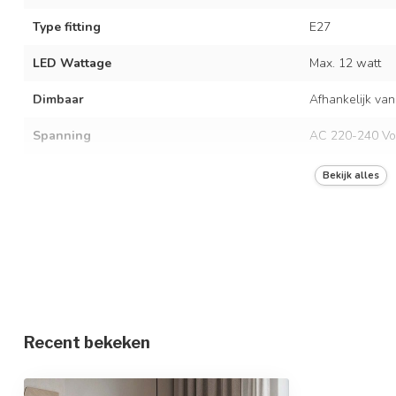
Type fitting
E27
LED Wattage
Max. 12 watt
Dimbaar
Afhankelijk van
Spanning
AC 220-240 Vo
Frequentie
50/60 Hz
Bekijk alles
Kleur armatuur
Zwart met khak
Materiaal
IJzer met katoe
Afmetingen
Ø30 x 21,5 x 1
In hoogte verstelbaar
Recent bekeken
Beschermingsgraad
IP20
Beschermingsklasse
1