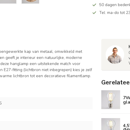
50 dagen bedenkt
Tel: ma-do tot 23
 opengewerkte kap van metaal, omwikkeld met
n geeft je interieur een natuurlijke, moderne
en deze hanglamp een uitstekende match voor
27-fitting (lichtbron niet inbegrepen) kies je zelf
 warme lichtbron tot een decoratieve filamentlamp.
Gerelatee
7W
gl
5
4,5
Ø6