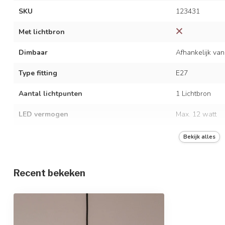
SKU
123431
Met lichtbron
Dimbaar
Afhankelijk van
Type fitting
E27
Aantal lichtpunten
1 Lichtbron
LED vermogen
Max. 12 watt
Spanning
AC 220-240 Vo
Bekijk alles
Frequentie
50/60 Hz
Recent bekeken
Kleur armatuur
Zwart
Kleur armatuur binnenzijde
Zwart
Materiaal
Metaal