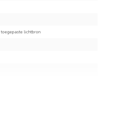
 toegepaste lichtbron
lt