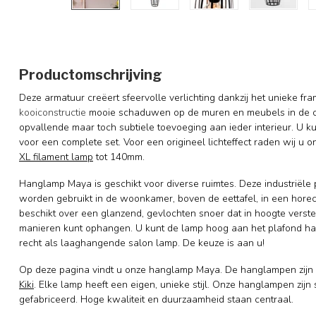
Productomschrijving
Deze armatuur creëert sfeervolle verlichting dankzij het unieke f
kooiconstructie
mooie schaduwen op de muren en meubels in de o
opvallende maar toch subtiele toevoeging aan ieder interieur.
U ku
voor een complete set. Voor een origineel lichteffect raden wij u 
XL filament lamp
tot 140mm.
Hanglamp Maya is geschikt voor diverse ruimtes. Deze industriële
worden gebruikt in de woonkamer, boven de eettafel, in een hor
beschikt over een glanzend, gevlochten snoer dat
in hoogte verst
manieren kunt ophangen. U kunt de lamp hoog aan het plafond ha
recht als laaghangende salon lamp. De keuze is aan u
!
Op deze pagina vindt u onze hanglamp Maya. De hanglampen zijn
Kiki
. Elke lamp heeft een eigen, unieke stijl.
Onze hanglampen zijn 
gefabriceerd. Hoge kwaliteit en duurzaamheid staan centraal.