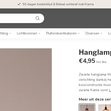
50 dagen bedenktijd & Betaal achteraf met Klarna
chting
Lichtbronnen
Plafondventilatoren
Diversen
L
Hanglam
€4,95
Incl. btw
Zwarte hanglamp May
verlichting dankzij 
kooiconstructie mo
zwarte frame vorm
L
Meer uit deze ser