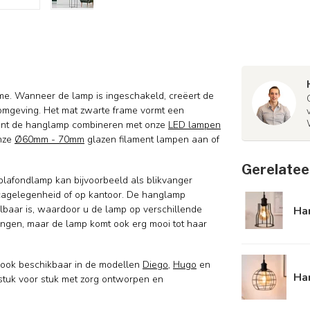
rame. Wanneer de lamp is ingeschakeld, creëert de
mgeving. Het mat zwarte frame vormt een
nt de hanglamp combineren met onze
LED lampen
onze
Ø60mm - 70mm
glazen filament
lampen aan of
Gerelatee
 plafondlamp kan bijvoorbeeld als
blikvanger
ecagelegenheid of op kantoor. De hanglamp
elbaar is, waardoor u de lamp op verschillende
Ha
ngen, maar de lamp komt ook erg mooi tot haar
 ook beschikbaar in de modellen
Diego
,
Hugo
en
Ha
stuk voor stuk met zorg ontworpen en