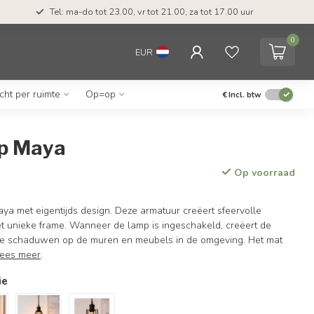
Tel: ma-do tot 23.00, vr tot 21.00, za tot 17.00 uur
0
EUR
icht per ruimte
Op=op
€
Incl. btw
p Maya
Op voorraad
a met eigentijds design. Deze armatuur creëert sfeervolle
het unieke frame. Wanneer de lamp is ingeschakeld, creëert de
oie schaduwen op de muren en meubels in de omgeving. Het mat
ees meer
.
ie