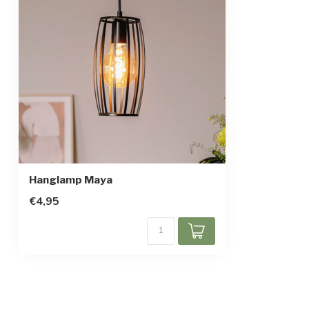
Afmetingen
24 cm x Ø14,5
Afhanghoogte
120 cm
In hoogte verstelbaar
Beschermingsgraad
IP20
Beschermingsklasse
1
Hanglamp Maya
€4,95