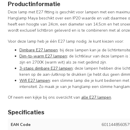
Productinformatie
Deze lamp met E27 fitting is geschikt voor lampen met een maximu
Hanglamp Maya beschikt over een IP20 waarde en valt daarmee ond
heeft een hoogte van 24cm, een diameter van 14,5cm en het snoer
wordt exclusief lichtbron geleverd en is te combineren met al onz
Voor deze lamp heb je één E27 lamp nodig. Je kunt kiezen voor:
Dimbare E27 lampen
: bij deze lampen kan je de lichtintens
Dim-to-warm E27 lampen
:
de lichtkleur van deze lampen is 
zijn en 2700K (warm wit) als ze niet gedimd zijn.
3-staps dimbare E27 lampen
:
deze lampen hebben drie licht
keren op de aan-/uitknop te drukken (je hebt dus geen dimm
Wifi E27 lampen
:
een slimme lamp die je kunt bedienen met
intensiteit. Zo maak je van je hanglamp een slimme hanglam
Of neem een kijkje bij ons overzicht van
alle E27 lampen
.
Specificaties
EAN Code
601144856057