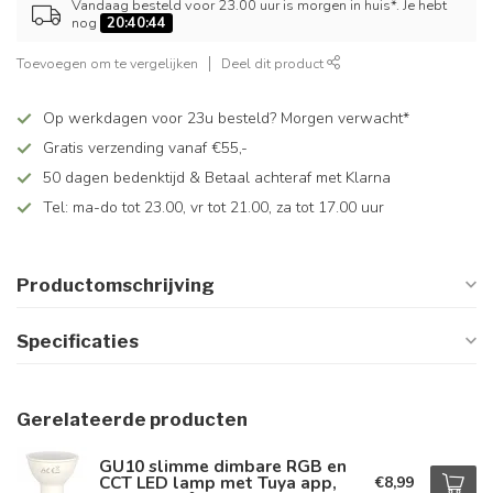
Vandaag besteld voor 23.00 uur is morgen in huis*. Je hebt
nog
20:40:44
Toevoegen om te vergelijken
Deel dit product
Op werkdagen voor 23u besteld? Morgen verwacht*
Gratis verzending vanaf €55,-
50 dagen bedenktijd & Betaal achteraf met Klarna
Tel: ma-do tot 23.00, vr tot 21.00, za tot 17.00 uur
Productomschrijving
Specificaties
Gerelateerde producten
GU10 slimme dimbare RGB en
CCT LED lamp met Tuya app,
€8,99