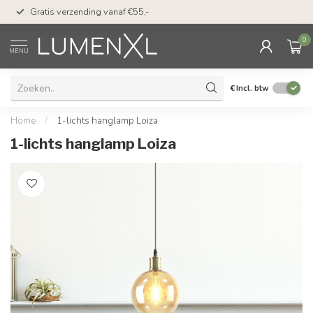
50 dagen bedenktijd &
Gratis verzending vanaf €55,-
met Klarna
0
MENU
€
Incl. btw
Home
/
1-lichts hanglamp Loiza
1-lichts hanglamp Loiza