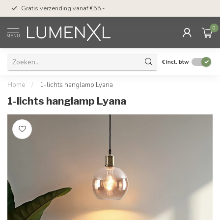
50 dagen bedenktijd &
Gratis verzending vanaf €55,-
met Klarna
0
MENU
€
Incl. btw
Home
/
1-lichts hanglamp Lyana
1-lichts hanglamp Lyana