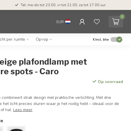
Tel: ma-do tot 23.00, vr tot 21.00, za tot 17.00 uur
0
EUR
icht per ruimte
Op=op
€
Incl. btw
beige plafondlamp met
re spots - Caro
Op voorraad
combineert strak design met praktische verlichting. Met drie
e het licht precies sturen waar je het nodig hebt – ideaal voor de
of hal.
Lees meer
.
ie