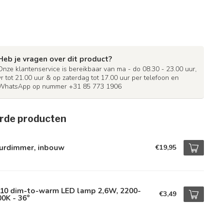
Heb je vragen over dit product?
Onze klantenservice is bereikbaar van ma - do 08.30 - 23.00 uur,
vr tot 21.00 uur & op zaterdag tot 17.00 uur per telefoon en
WhatsApp op nummer +31 85 773 1906
rde producten
urdimmer, inbouw
€19,95
10 dim-to-warm LED lamp 2,6W, 2200-
€3,49
0K - 36°