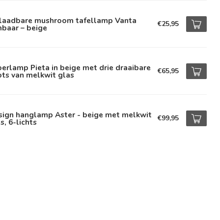
laadbare mushroom tafellamp Vanta
€25,95
baar – beige
erlamp Pieta in beige met drie draaibare
€65,95
ts van melkwit glas
sign hanglamp Aster - beige met melkwit
€99,95
s, 6-lichts