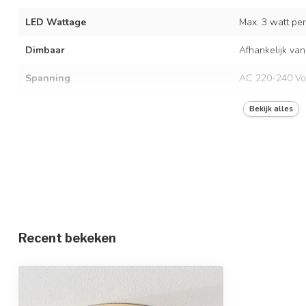
LED Wattage
Max. 3 watt per 
Dimbaar
Afhankelijk van
Spanning
AC 220-240 Vo
Frequentie
50/60 Hz
Bekijk alles
Kleur armatuur
Beige
Materiaal
IJzer
Afmetingen
Ø26,5 x 12 cm
Beschermingsgraad
IP20
Recent bekeken
Beschermingsklasse
1