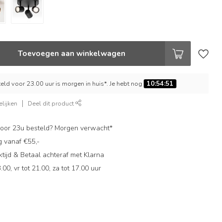
Toevoegen aan winkelwagen
ld voor 23.00 uur is morgen in huis*. Je hebt nog
10:54:50
lijken
Deel dit product
oor 23u besteld? Morgen verwacht*
g vanaf €55,-
ijd & Betaal achteraf met Klarna
.00, vr tot 21.00, za tot 17.00 uur