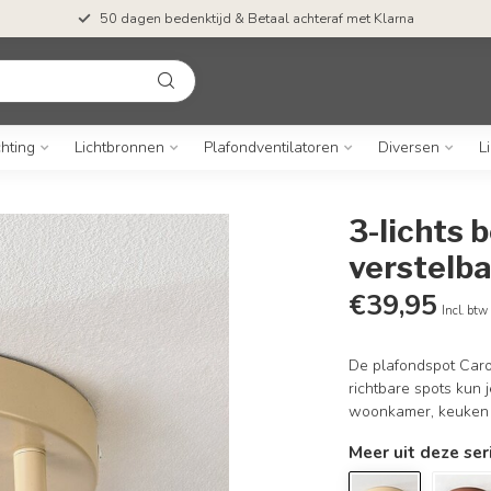
50 dagen bedenktijd & Betaal achteraf met Klarna
chting
Lichtbronnen
Plafondventilatoren
Diversen
L
3-lichts 
verstelba
€39,95
Incl. btw
De plafondspot Caro 
richtbare spots kun j
woonkamer, keuken 
Meer uit deze ser