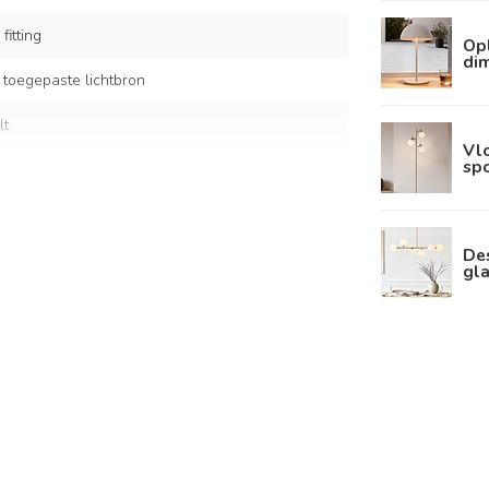
fitting
Op
dim
 toegepaste lichtbron
lt
Vlo
spo
De
gla