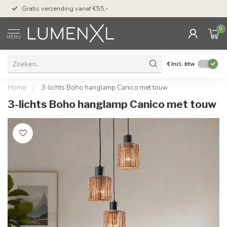
50 dagen bedenktijd &
Gratis verzending vanaf €55,-
met Klarna
0
MENU
€
Incl. btw
Home
/
3-lichts Boho hanglamp Canico met touw
3-lichts Boho hanglamp Canico met touw