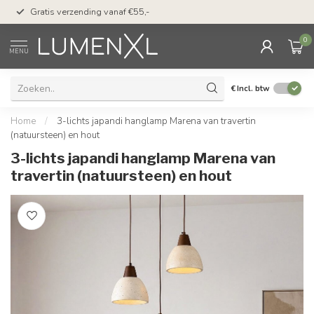
50 dagen bedenktijd &
Gratis verzending vanaf €55,-
met Klarna
0
MENU
€
Incl. btw
Home
/
3-lichts japandi hanglamp Marena van travertin
(natuursteen) en hout
3-lichts japandi hanglamp Marena van
travertin (natuursteen) en hout