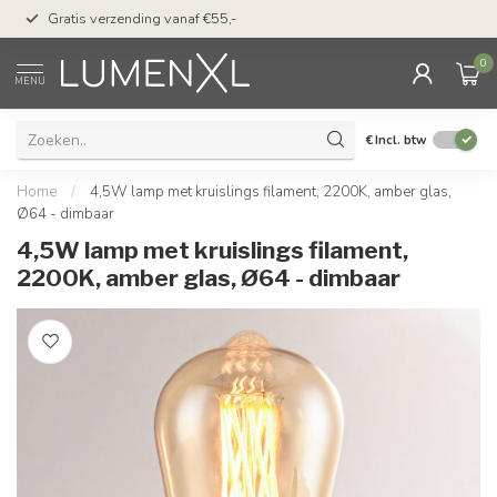
50 dagen bedenktijd &
Gratis verzending vanaf €55,-
met Klarna
0
MENU
€
Incl. btw
Home
/
4,5W lamp met kruislings filament, 2200K, amber glas,
Ø64 - dimbaar
4,5W lamp met kruislings filament,
2200K, amber glas, Ø64 - dimbaar