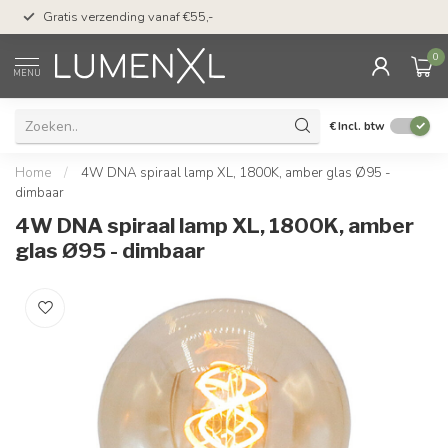
50 dagen bedenktijd &
Gratis verzending vanaf €55,-
met Klarna
0
MENU
€
Incl. btw
Home
/
4W DNA spiraal lamp XL, 1800K, amber glas Ø95 -
dimbaar
4W DNA spiraal lamp XL, 1800K, amber
glas Ø95 - dimbaar