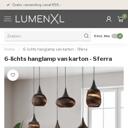
50 dagen bedenktijd &
Gratis verzending vanaf €55,-
met Klarna
0
MENU
€
Incl. btw
Home
/
6-lichts hanglamp van karton - Sferra
6-lichts hanglamp van karton - Sferra