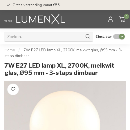
50 dagen bedenktijd &
Gratis verzending vanaf €55,-
met Klarna
0
MENU
€
Incl. btw
Home
/
7W E27 LED lamp XL, 2700K, melkwit glas, Ø95 mm - 3-
staps dimbaar
7W E27 LED lamp XL, 2700K, melkwit
glas, Ø95 mm - 3-staps dimbaar