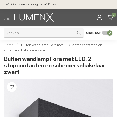
50 dagen bedenktijd &
Gratis verzending vanaf €55,-
met Klarna
0
MENU
€
Incl. btw
Home
/
Buiten wandlamp Fora met LED, 2 stopcontacten en
schemerschakelaar – zwart
Buiten wandlamp Fora met LED, 2
stopcontacten en schemerschakelaar –
zwart