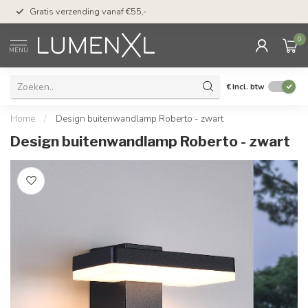
50 dagen bedenktijd &
Gratis verzending vanaf €55,-
met Klarna
0
MENU
€
Incl. btw
Home
/
Design buitenwandlamp Roberto - zwart
Design buitenwandlamp Roberto - zwart