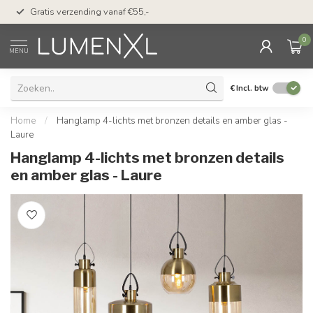
50 dagen bedenktijd &
Gratis verzending vanaf €55,-
met Klarna
0
MENU
€
Incl. btw
Home
/
Hanglamp 4-lichts met bronzen details en amber glas -
Laure
Hanglamp 4-lichts met bronzen details
en amber glas - Laure