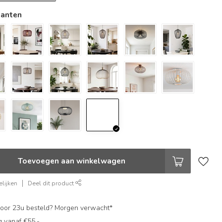
ianten
Toevoegen aan winkelwagen
lijken
Deel dit product
oor 23u besteld? Morgen verwacht*
g vanaf €55,-