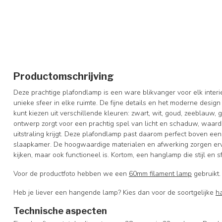
Productomschrijving
Deze prachtige plafondlamp is een ware blikvanger voor elk inter
unieke sfeer in elke ruimte. De fijne details en het moderne desig
kunt kiezen uit verschillende kleuren: zwart, wit, goud, zeeblauw, 
ontwerp zorgt voor een prachtig spel van licht en schaduw, waar
uitstraling krijgt. Deze plafondlamp past daarom perfect boven een
slaapkamer. De hoogwaardige materialen en afwerking zorgen ervo
kijken, maar ook functioneel is. Kortom, een hanglamp die stijl en 
Voor de productfoto hebben we een
60mm filament lamp
gebruikt.
Heb je liever een hangende lamp? Kies dan voor de soortgelijke
h
Technische aspecten