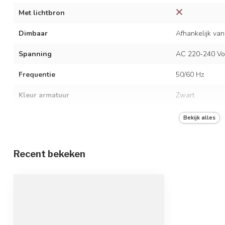
Met lichtbron
Dimbaar
Afhankelijk van
Spanning
AC 220-240 Vo
Frequentie
50/60 Hz
Kleur armatuur
Zwart
Materiaal
RVS en polyca
Bekijk alles
Beschermingsgraad
IP20
Recent bekeken
Beschermingsklasse
1