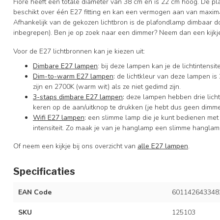
Fiore heeft een totale diameter van 38 cm en is 22 cm hoog. De p
beschikt over één E27 fitting en kan een vermogen aan van maxima
Afhankelijk van de gekozen lichtbron is de plafondlamp dimbaar d
inbegrepen). Ben je op zoek naar een dimmer? Neem dan een kijkj
Voor de E27 lichtbronnen kan je kiezen uit:
Dimbare E27 lampen
: bij deze lampen kan je de lichtintens
Dim-to-warm E27 lampen
:
de lichtkleur van deze lampen is 
zijn en 2700K (warm wit) als ze niet gedimd zijn.
3-staps dimbare E27 lampen
:
deze lampen hebben drie licht
keren op de aan/uitknop te drukken (je hebt dus geen dimme
Wifi E27 lampen
:
een slimme lamp die je kunt bedienen met
intensiteit. Zo maak je van je hanglamp een slimme hanglam
Of neem een kijkje bij ons overzicht van
alle E27 lampen
.
Specificaties
EAN Code
601142643348
SKU
125103