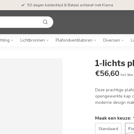
50 dagen bedenktijd & Betaal achteraf met Klarna
chting
Lichtbronnen
Plafondventilatoren
Diversen
L
1-lichts 
€56,60
Incl. btw
Deze prachtige plafo
opengewerkte kap cre
moderne design make
Maak een keuze:
Fi
Standaard