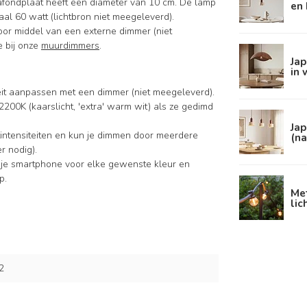
lafondplaat heeft een diameter van 10 cm. De lamp
en
al 60 watt (lichtbron niet meegeleverd).
oor middel van een externe dimmer (niet
e bij onze
muurdimmers
.
Ja
in
iteit aanpassen met een dimmer (niet meegeleverd).
2200K (kaarslicht, 'extra' warm wit) als ze gedimd
Jap
intensiteiten en kun je dimmen door meerdere
(n
r nodig).
 je smartphone voor elke gewenste kleur en
p.
Met
lic
2