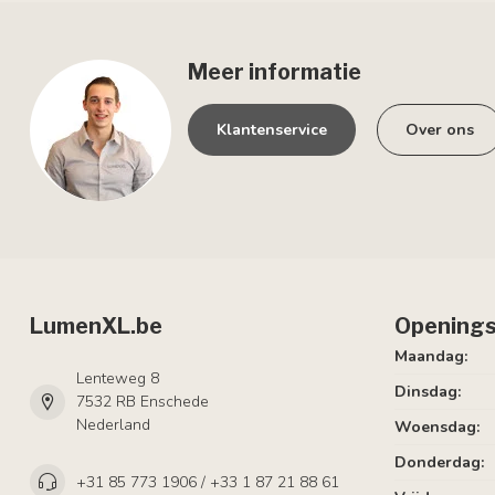
Meer informatie
Klantenservice
Over ons
LumenXL.be
Openings
Maandag:
Lenteweg 8
Dinsdag:
7532 RB Enschede
Nederland
Woensdag:
Donderdag:
+31 85 773 1906 / +33 1 87 21 88 61