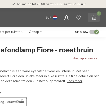
Tel: ma-do tot 23.00, vr tot 21.00, za tot 17.00 uur
0
EUR
icht per ruimte
Op=op
€
Incl. btw
plafondlamp Fiore - roestbruin
Niet op voorraad
ndlamp is een ware eyecatcher voor elk interieur. Met haar
ëert Fiore een unieke sfeer in elke ruimte. De fijne details en het
n deze lamp tot een kunstwerk op zichzelf.
Lees meer
.
*
ore - roestbruin