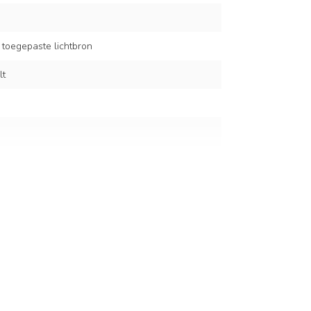
 toegepaste lichtbron
lt
rbonaat