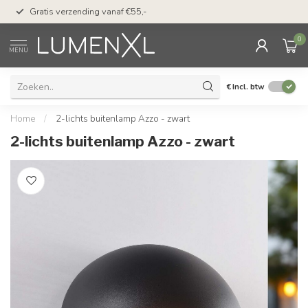
50 dagen bedenktijd &
Gratis verzending vanaf €55,-
met Klarna
0
MENU
€
Incl. btw
Home
/
2-lichts buitenlamp Azzo - zwart
2-lichts buitenlamp Azzo - zwart