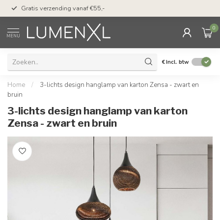
50 dagen bedenktijd &
Gratis verzending vanaf €55,-
met Klarna
0
MENU
€
Incl. btw
Home
/
3-lichts design hanglamp van karton Zensa - zwart en
bruin
3-lichts design hanglamp van karton
Zensa - zwart en bruin