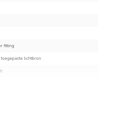
 fitting
 toegepaste lichtbron
lt
uin