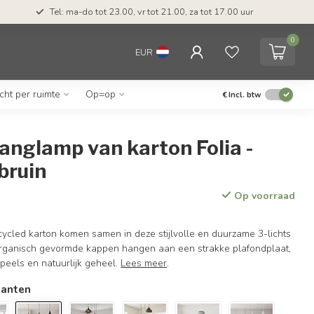
Tel: ma-do tot 23.00, vr tot 21.00, za tot 17.00 uur
0
EUR
icht per ruimte
Op=op
€
Incl. btw
hanglamp van karton Folia -
bruin
Op voorraad
ycled karton komen samen in deze stijlvolle en duurzame 3-lichts
rganisch gevormde kappen hangen aan een strakke plafondplaat,
peels en natuurlijk geheel.
Lees meer
.
ianten