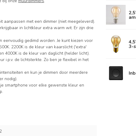
e bij onze
muurdimmers
.
2,
am
iteit aanpassen met een dimmer (niet meegeleverd).
krijgbaar in lichtkleur extra warm wit. Er zijn drie
n eenvoudig gedimd worden. Je kunt kiezen voor
4,5
3-
0K. 2200K is de kleur van kaarslicht ('extra'
 4000K is de kleur van daglicht (helder licht).
 i.p.v. de lichtsterkte. Zo ben je flexibel in het
intensiteiten en kun je dimmen door meerdere
In
r nodig).
 je smartphone voor elke gewenste kleur en
p.
2