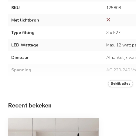
SKU
125808
Met lichtbron
Type fitting
3 x E27
LED Wattage
Max. 12 watt per
Dimbaar
Afhankelijk van
Spanning
AC 220-240 Vo
Frequentie
50/60 Hz
Bekijk alles
Kleur armatuur
Matzwart en br
Recent bekeken
Materiaal
IJzer en karton
Afmetingen
84 x 150 cm
In hoogte verstelbaar