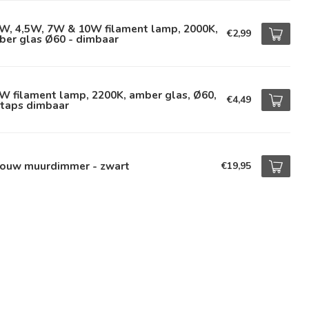
5W, 4,5W, 7W & 10W filament lamp, 2000K,
€2,99
ber glas Ø60 - dimbaar
W filament lamp, 2200K, amber glas, Ø60,
€4,49
staps dimbaar
bouw muurdimmer - zwart
€19,95