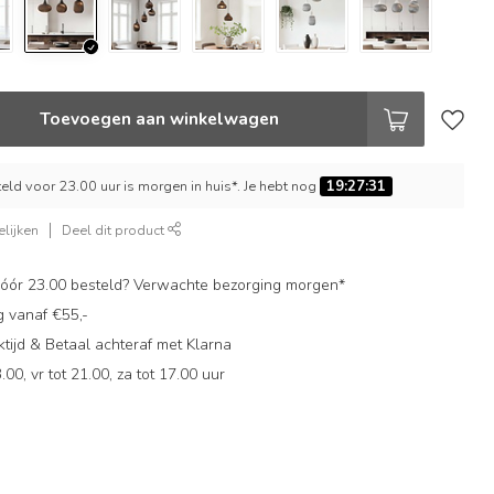
Toevoegen aan winkelwagen
ld voor 23.00 uur is morgen in huis*. Je hebt nog
19:27:30
lijken
Deel dit product
ór 23.00 besteld? Verwachte bezorging morgen*
g vanaf €55,-
ijd & Betaal achteraf met Klarna
.00, vr tot 21.00, za tot 17.00 uur