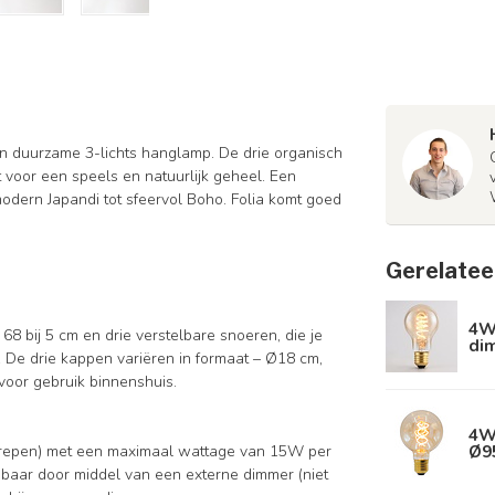
en duurzame 3-lichts hanglamp. De drie organisch
voor een speels en natuurlijk geheel. Een
modern Japandi tot sfeervol Boho. Folia komt goed
Gerelatee
4W 
8 bij 5 cm en drie verstelbare snoeren, die je
di
 De drie kappen variëren in formaat – Ø18 cm,
voor gebruik binnenshuis.
4W
Ø9
egrepen) met een maximaal wattage van 15W per
mbaar door middel van een externe dimmer (niet