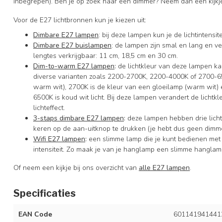
inbegrepen). Ben je op zoek naar een dimmer? Neem dan een kijkj
Voor de E27 lichtbronnen kun je kiezen uit:
Dimbare E27 lampen
: bij deze lampen kun je de lichtintens
Dimbare E27 buislampen
: de lampen zijn smal en lang en ver
lengtes verkrijgbaar: 11 cm, 18,5 cm en 30 cm.
Dim-to-warm E27 lampen
:
de lichtkleur van deze lampen ka
diverse varianten zoals 2200-2700K, 2200-4000K of 2700-650
warm wit), 2700K is de kleur van een gloeilamp (warm wit) en
6500K is koud wit licht. Bij deze lampen verandert de lichtkleur
lichteffect.
3-staps dimbare E27 lampen
:
deze lampen hebben drie licht
keren op de aan-uitknop te drukken (je hebt dus geen dimme
Wifi E27 lampen
:
een slimme lamp die je kunt bedienen met
intensiteit. Zo maak je van je hanglamp een slimme hanglam
Of neem een kijkje bij ons overzicht van
alle E27 lampen
.
Specificaties
EAN Code
601141941441