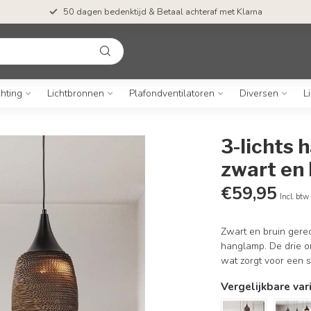
50 dagen bedenktijd & Betaal achteraf met Klarna
chting
Lichtbronnen
Plafondventilatoren
Diversen
L
3-lichts 
zwart en 
€59,95
Incl. btw
Zwart en bruin gerec
hanglamp. De drie o
wat zorgt voor een s
Vergelijkbare var