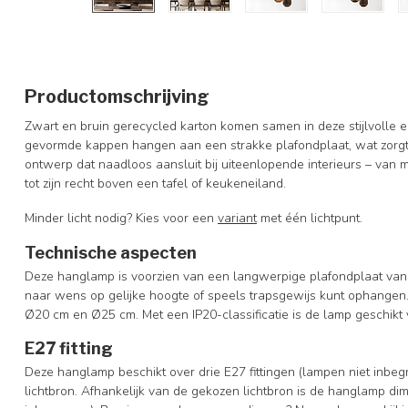
Productomschrijving
Zwart en bruin gerecycled karton komen samen in deze stijlvolle 
gevormde kappen hangen aan een strakke plafondplaat, wat zorgt 
ontwerp dat naadloos aansluit bij uiteenlopende interieurs – van 
tot zijn recht boven een tafel of keukeneiland.
Minder licht nodig? Kies voor een
variant
met één lichtpunt.
Technische aspecten
Deze hanglamp is voorzien van een langwerpige plafondplaat van 6
naar wens op gelijke hoogte of speels trapsgewijs kunt ophangen.
Ø20 cm en Ø25 cm. Met een IP20-classificatie is de lamp geschikt 
E27 fitting
Deze hanglamp beschikt over drie E27 fittingen (lampen niet inb
lichtbron. Afhankelijk van de gekozen lichtbron is de hanglamp di