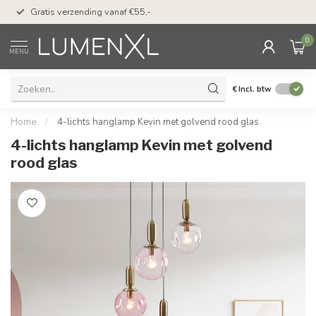
50 dagen bedenktijd &
Gratis verzending vanaf €55,-
met Klarna
0
MENU
€
Incl. btw
Home
/
4-lichts hanglamp Kevin met golvend rood glas
4-lichts hanglamp Kevin met golvend
rood glas