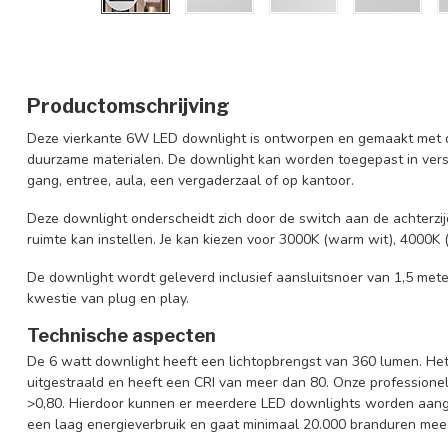
Productomschrijving
Deze vierkante 6W LED downlight is ontworpen en gemaakt met d
duurzame materialen. De downlight kan worden toegepast
in ver
gang, entree, aula, een vergaderzaal of op kantoor.
Deze downlight onderscheidt zich door de switch aan de achterzi
ruimte kan instellen. Je kan kiezen voor 3000K (warm wit), 4000K 
De downlight wordt geleverd inclusief aansluitsnoer van 1,5 meter
kwestie van plug en play.
Technische aspecten
De 6 watt downlight heeft een lichtopbrengst van 360 lumen. Het
uitgestraald en heeft een CRI van meer dan 80. Onze profession
>0,80. Hierdoor kunnen er meerdere LED downlights worden aang
een laag energieverbruik en gaat minimaal 20.000 branduren mee