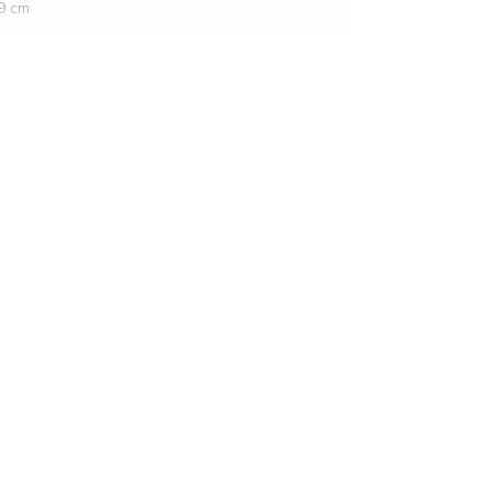
,9 cm
att
r met eurostekker