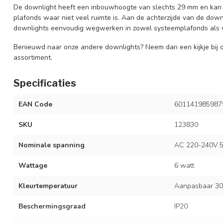
De downlight heeft een inbouwhoogte van slechts 29 mm en ka
plafonds waar niet veel ruimte is. Aan de achterzijde van de dow
downlights eenvoudig wegwerken in zowel systeemplafonds als 
Benieuwd naar onze andere downlights? Neem dan een kijkje bij 
assortiment.
Specificaties
EAN Code
601141985987
SKU
123830
Nominale spanning
AC 220-240V 5
Wattage
6 watt
Kleurtemperatuur
Aanpasbaar 30
Beschermingsgraad
IP20