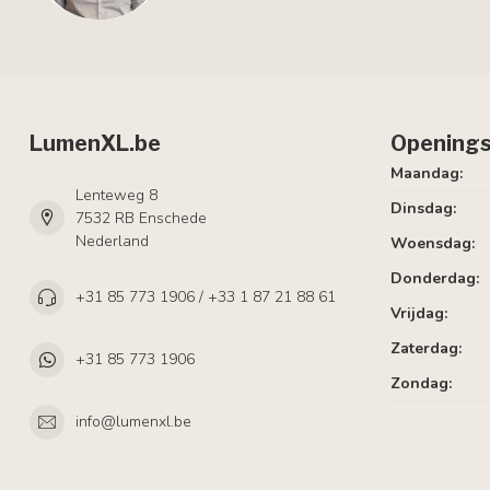
LumenXL.be
Openings
Maandag:
Lenteweg 8
Dinsdag:
7532 RB Enschede
Nederland
Woensdag:
Donderdag:
+31 85 773 1906 / +33 1 87 21 88 61
Vrijdag:
Zaterdag:
+31 85 773 1906
Zondag:
info@lumenxl.be