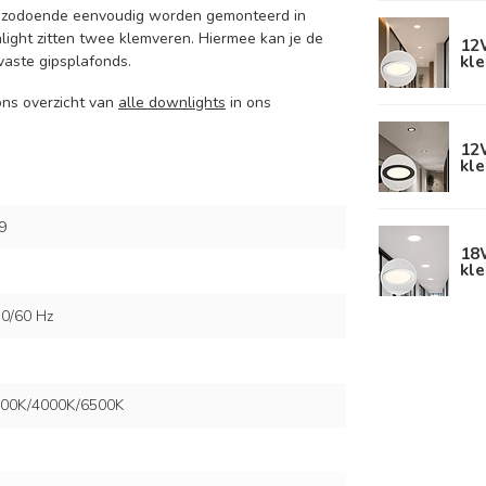
n zodoende eenvoudig worden gemonteerd in
nlight zitten twee klemveren. Hiermee kan je de
12
kl
vaste gipsplafonds.
ons overzicht van
alle downlights
in ons
12
kl
9
18
kl
0/60 Hz
00K/4000K/6500K