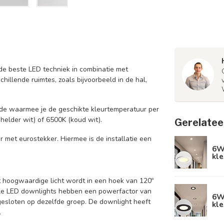
e beste LED techniek in combinatie met
schillende ruimtes, zoals bijvoorbeeld in de hal,
jde waarmee je de geschikte kleurtemperatuur per
(helder wit) of 6500K (koud wit).
Gerelatee
 met eurostekker. Hiermee is de installatie een
6W
kl
 hoogwaardige licht wordt in een hoek van 120º
ele LED downlights hebben een powerfactor van
6W
esloten op dezelfde groep. De downlight heeft
kl
.