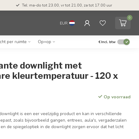
Tel: ma-do tot 23.00, vr tot 21.00, za tot 17.00 uur
0
EUR
icht per ruimte
Op=op
€
Incl. btw
ante downlight met
re kleurtemperatuur - 120 x
Op voorraad
ownlight is een eer veelzijdig product en kan in verschillende
past, zoals bijvoorbeeld gangen, entrees, aula's, vergaderzalen
 en de spiegeloptiek in de downlight zorgen ervoor dat het licht