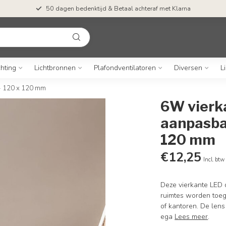
50 dagen bedenktijd & Betaal achteraf met Klarna
chting
Lichtbronnen
Plafondventilatoren
Diversen
L
 - 120 x 120 mm
6W vierk
aanpasba
120 mm
€12,25
Incl. btw
Deze vierkante LED d
ruimtes worden toege
of kantoren. De lens
ega
Lees meer
.