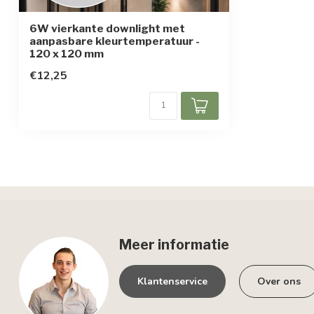
6W vierkante downlight met
aanpasbare kleurtemperatuur -
120 x 120 mm
€12,25
Meer informatie
Klantenservice
Over ons