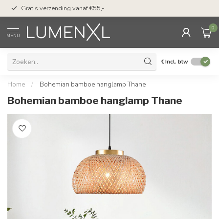
50 dagen bedenktijd &
Gratis verzending vanaf €55,-
met Klarna
0
MENU
€
Incl. btw
Home
/
Bohemian bamboe hanglamp Thane
Bohemian bamboe hanglamp Thane