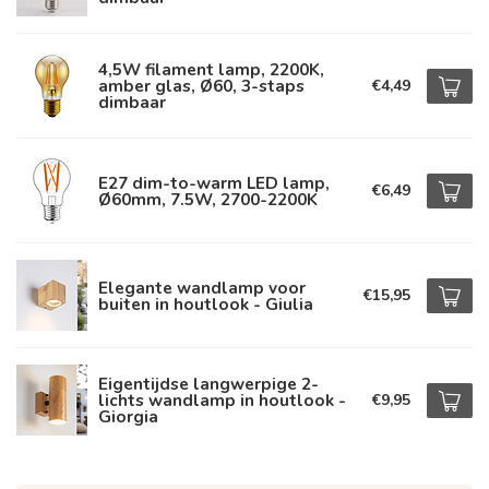
4,5W filament lamp, 2200K,
amber glas, Ø60, 3-staps
€4,49
dimbaar
E27 dim-to-warm LED lamp,
€6,49
Ø60mm, 7.5W, 2700-2200K
Elegante wandlamp voor
€15,95
buiten in houtlook - Giulia
Eigentijdse langwerpige 2-
lichts wandlamp in houtlook -
€9,95
Giorgia