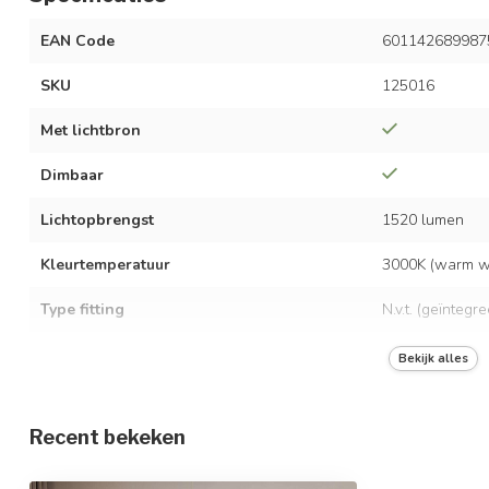
EAN Code
601142689987
SKU
125016
Met lichtbron
Dimbaar
Lichtopbrengst
1520 lumen
Kleurtemperatuur
3000K (warm wit
Type fitting
N.v.t. (geïntegr
LED vermogen
19 watt
Bekijk alles
Spanning
AC 220-240 Vo
Recent bekeken
Frequentie
50/60 Hz
Opwarmtijd
Direct vol licht