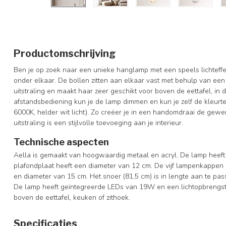
Productomschrijving
Ben je op zoek naar een unieke hanglamp met een speels lichteffec
onder elkaar. De bollen zitten aan elkaar vast met behulp van ee
uitstraling en maakt haar zeer geschikt voor boven de eettafel, in 
afstandsbediening kun je de lamp dimmen en kun je zelf de kleurte
6000K, helder wit licht). Zo creëer je in een handomdraai de gewen
uitstraling is een stijlvolle toevoeging aan je interieur.
Technische aspecten
Aella is gemaakt van hoogwaardig metaal en acryl. De lamp heef
plafondplaat heeft een diameter van 12 cm. De vijf lampenkappen
en diameter van 15 cm. Het snoer (81,5 cm) is in lengte aan te pas
De lamp heeft geïntegreerde LEDs van 19W en een lichtopbrengst 
boven de eettafel, keuken of zithoek.
Specificaties