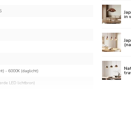
5
Ja
in
Jap
(n
Nat
) - 6000K (daglicht)
tra
eerde LED lichtbron)
lt