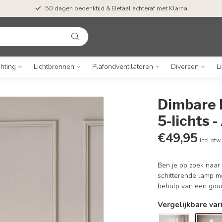
50 dagen bedenktijd & Betaal achteraf met Klarna
chting
Lichtbronnen
Plafondventilatoren
Diversen
L
Dimbare 
5-lichts -
€49,95
Incl. btw
Ben je op zoek naar 
schitterende lamp me
behulp van een gou
Vergelijkbare var