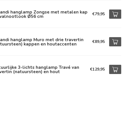
pandi hanglamp Zongse met metalen kap
€79,95
 walnootlook Ø56 cm
andi hanglamp Muro met drie travertin
€89,95
atuursteen) kappen en houtaccenten
uurlijke 3-lichts hanglamp Travé van
€129,95
vertin (natuursteen) en hout