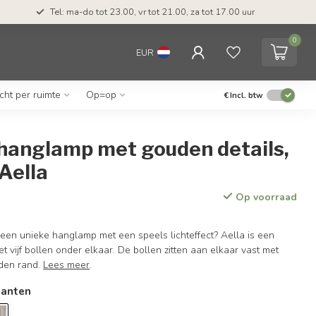
Tel: ma-do tot 23.00, vr tot 21.00, za tot 17.00 uur
0
EUR
icht per ruimte
Op=op
€
Incl. btw
hanglamp met gouden details,
 Aella
Op voorraad
een unieke hanglamp met een speels lichteffect? Aella is een
t vijf bollen onder elkaar. De bollen zitten aan elkaar vast met
den rand.
Lees meer
.
ianten