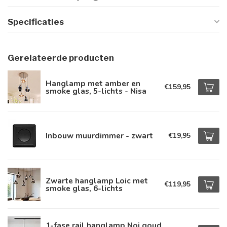
Specificaties
Gerelateerde producten
Hanglamp met amber en
€159,95
smoke glas, 5-lichts - Nisa
Inbouw muurdimmer - zwart
€19,95
Zwarte hanglamp Loic met
€119,95
smoke glas, 6-lichts
1-fase rail hanglamp Noi goud