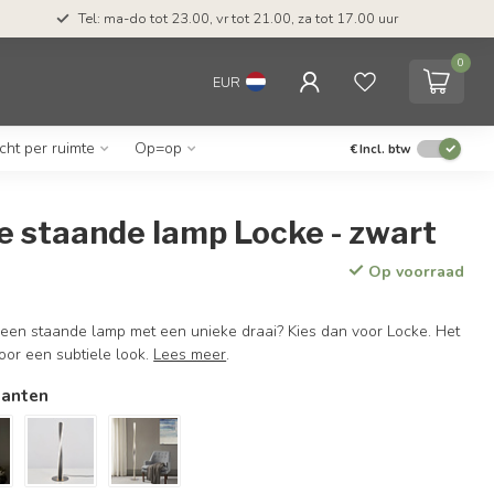
Tel: ma-do tot 23.00, vr tot 21.00, za tot 17.00 uur
0
EUR
icht per ruimte
Op=op
€
Incl. btw
e staande lamp Locke - zwart
Op voorraad
 een staande lamp met een unieke draai? Kies dan voor Locke. Het
oor een subtiele look.
Lees meer
.
ianten