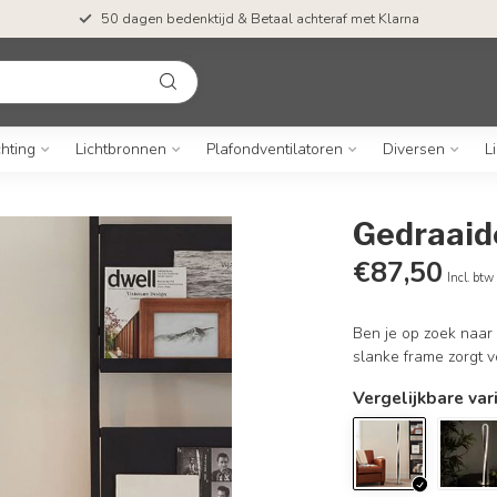
50 dagen bedenktijd & Betaal achteraf met Klarna
chting
Lichtbronnen
Plafondventilatoren
Diversen
L
Gedraaid
€87,50
Incl. btw
Ben je op zoek naar
slanke frame zorgt v
Vergelijkbare var