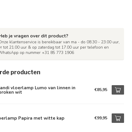
Heb je vragen over dit product?
Onze klantenservice is bereikbaar van ma - do 08.30 - 23.00 uur,
vr tot 21.00 uur & op zaterdag tot 17.00 uur per telefoon en
WhatsApp op nummer +31 85 773 1906
rde producten
andi vloerlamp Lumo van linnen in
€85,95
broken wit
oerlamp Papira met witte kap
€99,95