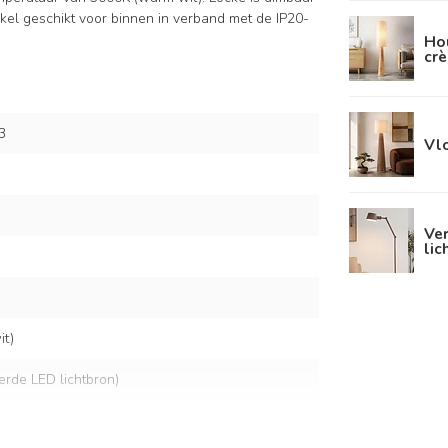
nkel geschikt voor binnen in verband met de IP20-
Ho
cr
3
Vl
Ver
lic
t)
eerde LED lichtbron)