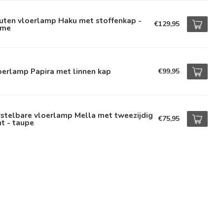
uten vloerlamp Haku met stoffenkap -
€129,95
ème
oerlamp Papira met linnen kap
€99,95
stelbare vloerlamp Mella met tweezijdig
€75,95
ht - taupe