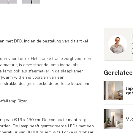
n met DPD. Indien de bestelling van dit artikel
dan voor Locke. Het slanke frame zorgt voor een
armatuur, is deze staande lamp ideaal als
e lamp ook als sfeermaker in de slaapkamer
Gerelatee
(warm wit) en is voorzien van een
jn strakke design is Locke de perfecte keuze om
Jap
ge
tafellamp Rizar
.
Vl
ting van Ø19 x 130 cm. De compacte maat zorgt
orden. De lamp heeft geïntegreerde LEDs met een
peratuur van 3000K (warm wit). Locke is dimbaar