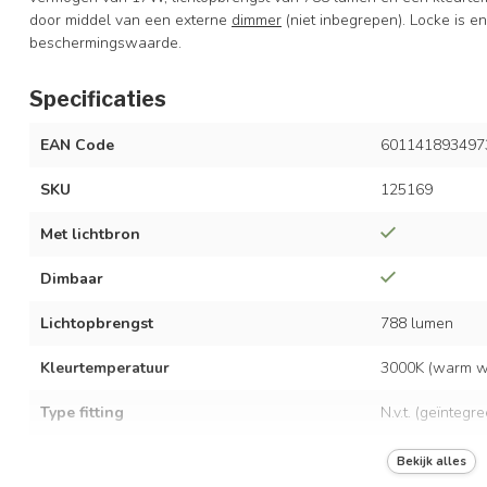
door middel van een externe
dimmer
(niet inbegrepen). Locke is e
beschermingswaarde.
Specificaties
EAN Code
601141893497
SKU
125169
Met lichtbron
Dimbaar
Lichtopbrengst
788 lumen
Kleurtemperatuur
3000K (warm wi
Type fitting
N.v.t. (geïntegr
LED vermogen
17 watt
Bekijk alles