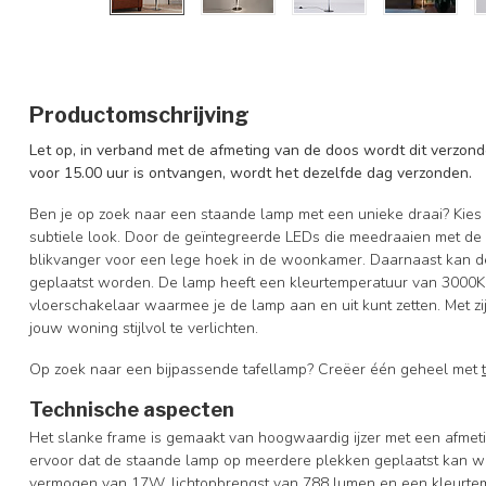
Productomschrijving
Let op, in verband met de afmeting van de doos wordt dit verzonde
voor 15.00 uur is ontvangen, wordt het dezelfde dag verzonden.
Ben je op zoek naar een staande lamp met een unieke draai? Kies 
subtiele look. Door de geïntegreerde LEDs die meedraaien met de 
blikvanger voor een lege hoek in de woonkamer. Daarnaast kan d
geplaatst worden. De lamp heeft een kleurtemperatuur van 3000K 
vloerschakelaar waarmee je de lamp aan en uit kunt zetten. Met zi
jouw woning stijlvol te verlichten.
Op zoek naar een bijpassende tafellamp? Creëer één geheel met
Technische aspecten
Het slanke frame is gemaakt van hoogwaardig ijzer met een afme
ervoor dat de staande lamp op meerdere plekken geplaatst kan w
vermogen van 17W, lichtopbrengst van 788 lumen en een kleurtem