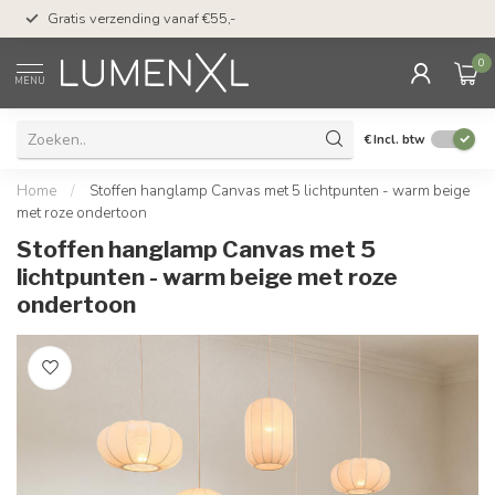
50 dagen bedenktijd &
Gratis verzending vanaf €55,-
met Klarna
0
MENU
€
Incl. btw
Home
/
Stoffen hanglamp Canvas met 5 lichtpunten - warm beige
met roze ondertoon
Stoffen hanglamp Canvas met 5
lichtpunten - warm beige met roze
ondertoon