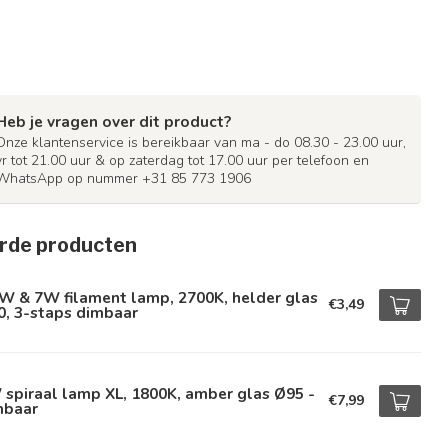
Heb je vragen over dit product?
Onze klantenservice is bereikbaar van ma - do 08.30 - 23.00 uur,
vr tot 21.00 uur & op zaterdag tot 17.00 uur per telefoon en
WhatsApp op nummer +31 85 773 1906
rde producten
W & 7W filament lamp, 2700K, helder glas
€3,49
0, 3-staps dimbaar
spiraal lamp XL, 1800K, amber glas Ø95 -
€7,99
mbaar