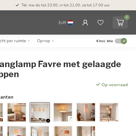
Tel: ma-do tot 23.00, vr tot 21.00, za tot 17.00 uur
0
EUR
icht per ruimte
Op=op
€
Incl. btw
 hanglamp Favre met gelaagde
appen
Op voorraad
ianten