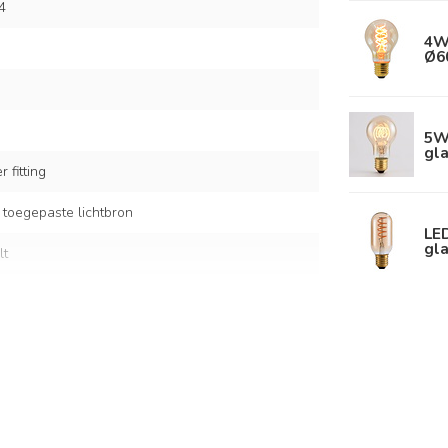
4
4W
Ø6
5W 
gla
 fitting
 toegepaste lichtbron
LE
gla
lt
en
kappen: Ø20 x 22 cm