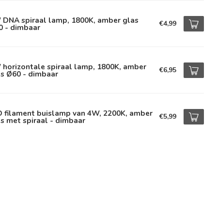
 DNA spiraal lamp, 1800K, amber glas
€4,99
0 - dimbaar
horizontale spiraal lamp, 1800K, amber
€6,95
s Ø60 - dimbaar
D filament buislamp van 4W, 2200K, amber
€5,99
s met spiraal - dimbaar