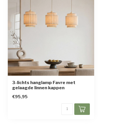
In hoogte verstelbaar
Beschermingsgraad
IP20
Beschermingsklasse
1
3-lichts hanglamp Favre met
gelaagde linnen kappen
€95,95