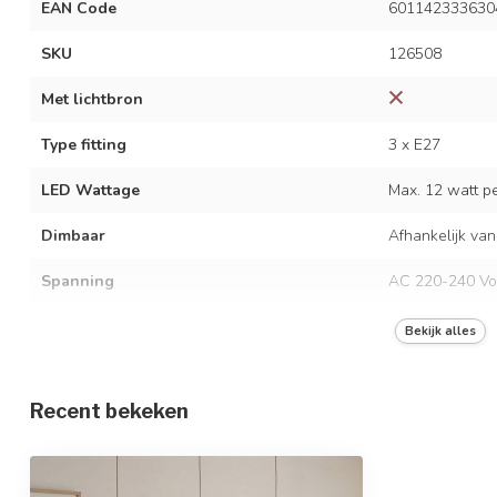
EAN Code
601142333630
SKU
126508
Met lichtbron
Type fitting
3 x E27
LED Wattage
Max. 12 watt per
Dimbaar
Afhankelijk van
Spanning
AC 220-240 Vo
Frequentie
50/60 Hz
Bekijk alles
Kleur armatuur
Beige
Recent bekeken
Materiaal
Metaal en linn
Afmetingen
75 x 150 cm / 