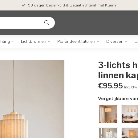
50 dagen bedenktijd & Betaal achteraf met Klarna
chting
Lichtbronnen
Plafondventilatoren
Diversen
L
3-lichts
linnen k
€95,95
Incl. btw
Vergelijkbare var