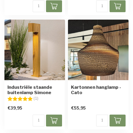
Industriële staande
Kartonnen hanglamp -
buitenlamp Simone
Cato
Beoordeling:
5.0 uit 5 sterren
(1)
€39,95
€55,95