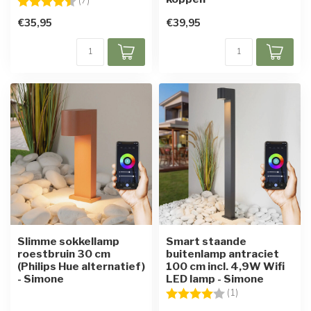
Beoordeling:
4.4 uit 5 sterren
(7)
€35,95
€39,95
Slimme sokkellamp
Smart staande
roestbruin 30 cm
buitenlamp antraciet
(Philips Hue alternatief)
100 cm incl. 4,9W Wifi
- Simone
LED lamp - Simone
Beoordeling:
4.0 uit 5 sterren
(1)