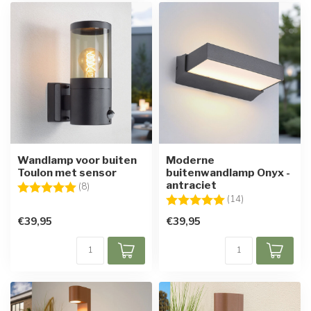
Wandlamp voor buiten
Moderne
Toulon met sensor
buitenwandlamp Onyx -
antraciet
Beoordeling:
5.0 uit 5 sterren
(8)
Beoordeling:
5.0 uit 5 sterre
(14)
€39,95
€39,95