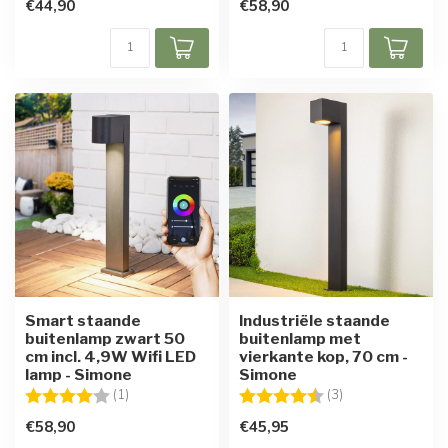
€44,90
€58,90
Smart staande
Industriële staande
buitenlamp zwart 50
buitenlamp met
cm incl. 4,9W Wifi LED
vierkante kop, 70 cm -
lamp - Simone
Simone
Beoordeling:
4.0 uit 5 sterren
Beoordeling:
4.7 uit 5 sterren
(1)
(3)
€58,90
€45,95