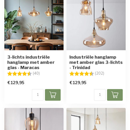
3-lichts industriële
Industriële hanglamp
hanglamp met amber
met amber glas 3-lichts
glas - Maracas
- Trinidad
Beoordeling:
4.6 uit 5 sterren
Beoordeling:
4.7 uit 5 sterr
(40)
(202)
€129,95
€129,95