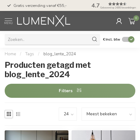
50 dagen bedenktijd &
4.7
Gratis verzending vanaf €55,-
met Klarna
Gebaseerd op 24393 beoordelingen
0
MENU
€
Incl. btw
Home
/
Tags
/
blog_lente_2024
Producten getagd met
blog_lente_2024
Filters