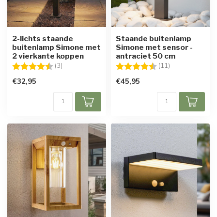
2-lichts staande
Staande buitenlamp
buitenlamp Simone met
Simone met sensor -
2 vierkante koppen
antraciet 50 cm
Beoordeling:
4.3 uit 5 sterren
Beoordeling:
4.6 uit 5 sterre
(3)
(11)
€32,95
€45,95