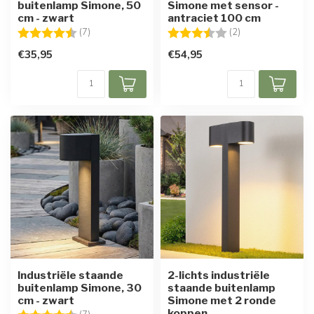
buitenlamp Simone, 50
Simone met sensor -
cm - zwart
antraciet 100 cm
Beoordeling:
4.4 uit 5 sterren
Beoordeling:
3.5 uit 5 sterren
(7)
(2)
€35,95
€54,95
Industriële staande
2-lichts industriële
buitenlamp Simone, 30
staande buitenlamp
cm - zwart
Simone met 2 ronde
koppen