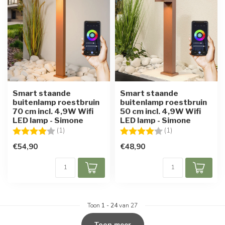
Smart staande
Smart staande
buitenlamp roestbruin
buitenlamp roestbruin
70 cm incl. 4,9W Wifi
50 cm incl. 4,9W Wifi
LED lamp - Simone
LED lamp - Simone
Beoordeling:
4.0 uit 5 sterren
Beoordeling:
4.0 uit 5 sterren
(1)
(1)
€54,90
€48,90
Toon
1
-
24
van 27
Toon meer