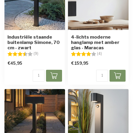
Industriële staande
4-lichts moderne
buitenlamp Simone, 70
hanglamp met amber
cm - zwart
glas - Maracas
Beoordeling:
3.8 uit 5 sterren
Beoordeling:
4.0 uit 5 sterren
(9)
(4)
€45,95
€159,95